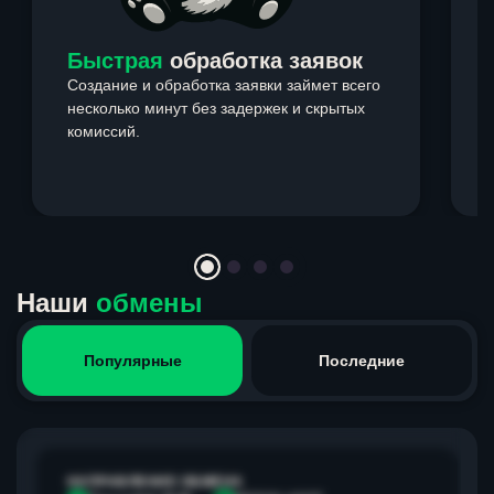
Быстрая
обработка заявок
Создание и обработка заявки займет всего
несколько минут без задержек и скрытых
комиссий.
э
Item
1
of
4
Наши
обмены
Популярные
Последние
НАПРАВЛЕНИЕ ОБМЕНА