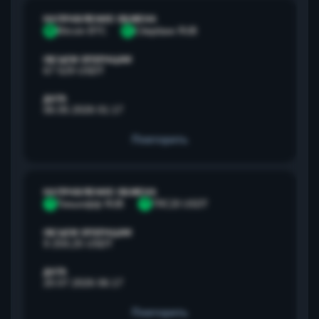
НАПРАВЛЕНИЕ ОБМЕНА
B
Bitcoin BTC
С
Сбербанк RUB
ОБЪЕМ ОПЕРАЦИИ
67 529 USDT
ДАТА
06.05.2026 01:17
Повторить
НАПРАВЛЕНИЕ ОБМЕНА
Т
Тинькофф RUB
T
TRC20 USDT
ОБЪЕМ ОПЕРАЦИИ
9 259,25 USDT
ДАТА
20.07.2026 06:17
Повторить