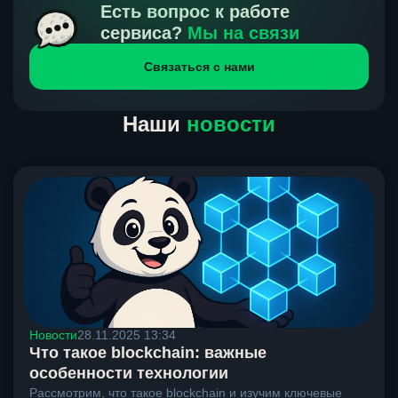
получения нами средств от тебя, а на другой части
Есть вопрос к работе
направлений курс, указанный на сайте, является
сервиса?
Мы на связи
окончательным. Если сомневаешься, напиши в онлайн-
Связаться с нами
чат на сайте, мы поможем разобраться.
Наши
новости
Новости
28.11.2025 13:34
Что такое blockchain: важные
особенности технологии
Рассмотрим, что такое blockchain и изучим ключевые