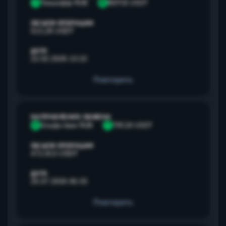
Т
Тинькофф RUB
B
BEP20 USDT
ОБЪЕМ ОПЕРАЦИИ
513,28 USDT
ДАТА
22.02.2026 13:22
Повторить
НАПРАВЛЕНИЕ ОБМЕНА
А
Альфа банк RUB
T
TRC20 USDT
ОБЪЕМ ОПЕРАЦИИ
472,813 USDT
ДАТА
25.07.2026 06:33
Повторить