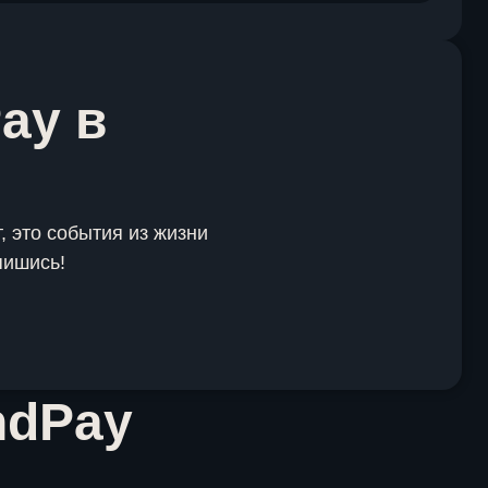
ay в
, это события из жизни
пишись!
ndPay