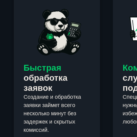
Быстрая
Ко
обработка
сл
заявок
по
Создание и обработка
Спец
заявки займет всего
нужны
несколько минут без
избеж
задержек и скрытых
любо
комиссий.