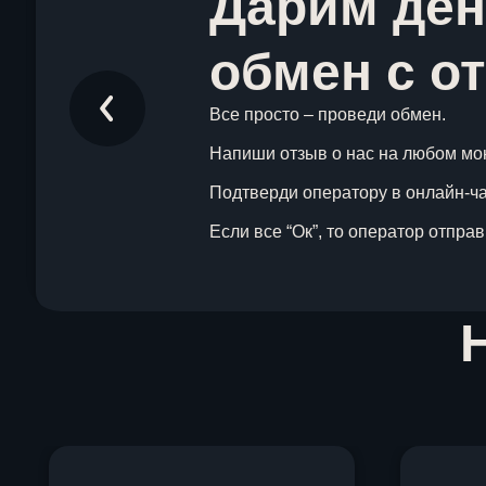
Дарим ден
обмен с о
Все просто – проведи обмен.
Напиши отзыв о нас на любом мо
Подтверди оператору в онлайн-чат
Если все “Ок”, то оператор отпра
Item
1
of
1