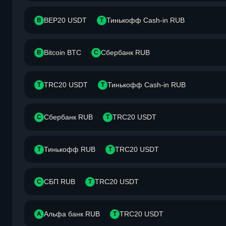
BEP20 USDT
Тинькофф Cash-in RUB
B
Т
Bitcoin BTC
Сбербанк RUB
B
С
TRC20 USDT
Тинькофф Cash-in RUB
T
Т
Сбербанк RUB
TRC20 USDT
С
T
Тинькофф RUB
TRC20 USDT
Т
T
СБП RUB
TRC20 USDT
С
T
Альфа банк RUB
TRC20 USDT
А
T