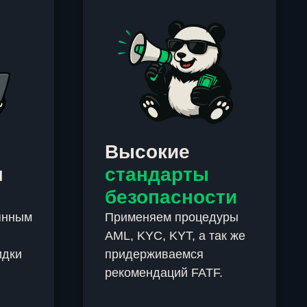
Высокие
м
стандарты
безопасности
янным
Применяем процедуры
AML, KYC, KYT, а так же
идки
придерживаемся
рекомендаций FATF.