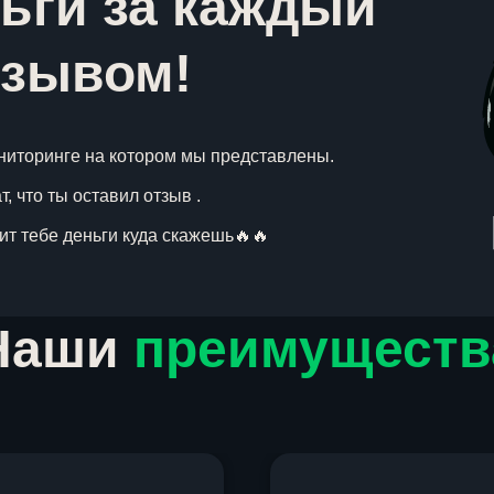
ьги за каждый
тзывом!
ниторинге на котором мы представлены.
, что ты оставил отзыв .
вит тебе деньги куда скажешь🔥🔥
Наши
преимуществ