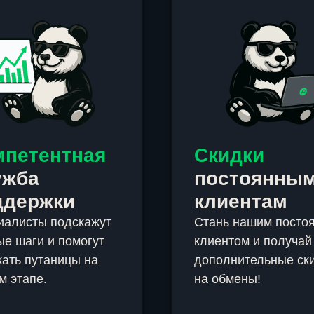
мпетентная
Скидки
ужба
постоянны
ддержки
клиентам
иалисты подскажут
Стань нашим посто
е шаги и помогут
клиентом и получай
ать путаницы на
дополнительные ск
м этапе.
на обмены!