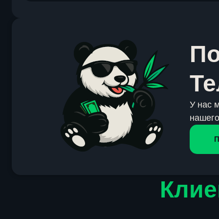
По
Те
У нас 
нашего
П
Клие