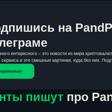
дпишись на PandP
леграме
много интересного – это новости из мира криптовалют
 сервиса и это смешные картинки, куда без них. Под
одписаться
нты пишут
про Pa