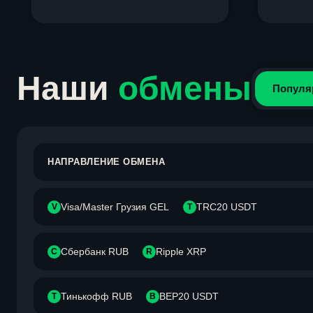
Item
1
of
4
Наши
обмены
Популя
НАПРАВЛЕНИЕ ОБМЕНА
Visa/Master Грузия GEL
TRC20 USDT
V
T
Сбербанк RUB
Ripple XRP
С
R
Тинькофф RUB
BEP20 USDT
Т
B