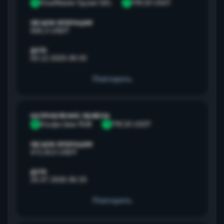
V
Visa/Master Грузия GEL
T
TRC20 USDT
ОБЪЕМ ОПЕРАЦИИ
500,3 USDT
ДАТА
03.12.2025 09:33
Повторить
НАПРАВЛЕНИЕ ОБМЕНА
А
Альфа банк RUB
T
TRC20 USDT
ОБЪЕМ ОПЕРАЦИИ
472,813 USDT
ДАТА
25.07.2026 06:33
Повторить