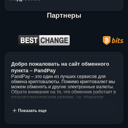
Партнеры
Item
1
Добро пожаловать на сайт обменного
of
5
пункта – PandPay
PandPay – это один из лучших сервисов для
обмена криптовалюты. Помимо криптовалют мы
можем обменять и другие электронные валюты.
Обрати внимание на то, что обменник работает в
полуавтоматическом режиме, т.е. оператор
проведет обмен, а также проконсультирует по
непонятным вопросам. Мы ценим время наших
Показать еще
клиентов, поэтому стараемся проводить обмены
в течение 60 минут. У нас нет скрытых и
дополнительных комиссий при обмене, а значит
ты можешь быть уверен, что PandPay – это