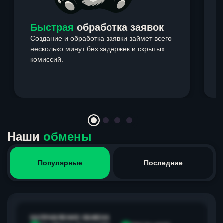
Быстрая
обработка заявок
Создание и обработка заявки займет всего
несколько минут без задержек и скрытых
комиссий.
э
Item
1
of
4
Наши
обмены
Популярные
Последние
НАПРАВЛЕНИЕ ОБМЕНА