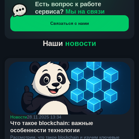
получения нами средств от тебя, а на другой части
Есть вопрос к работе
направлений курс, указанный на сайте, является
сервиса?
Мы на связи
окончательным. Если сомневаешься, напиши в онлайн-
Связаться с нами
чат на сайте, мы поможем разобраться.
Наши
новости
Новости
28.11.2025 13:34
Что такое blockchain: важные
особенности технологии
Рассмотрим, что такое blockchain и изучим ключевые