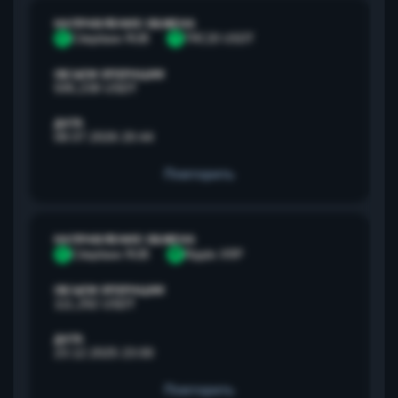
НАПРАВЛЕНИЕ ОБМЕНА
С
Сбербанк RUB
T
TRC20 USDT
ОБЪЕМ ОПЕРАЦИИ
595,238 USDT
ДАТА
08.07.2026 20:44
Повторить
НАПРАВЛЕНИЕ ОБМЕНА
С
Сбербанк RUB
R
Ripple XRP
ОБЪЕМ ОПЕРАЦИИ
111,292 USDT
ДАТА
23.12.2025 23:00
Повторить