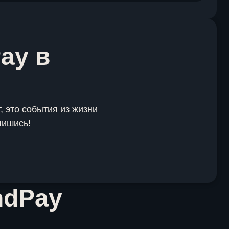
ay в
, это события из жизни
пишись!
ndPay