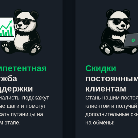
мпетентная
Скидки
ужба
постоянны
ддержки
клиентам
иалисты подскажут
Стань нашим посто
е шаги и помогут
клиентом и получай
ать путаницы на
дополнительные ск
м этапе.
на обмены!