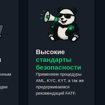
Высокие
м
стандарты
безопасности
янным
Применяем процедуры
AML, KYC, KYT, а так же
идки
придерживаемся
рекомендаций FATF.