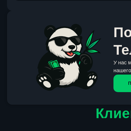
По
Те
У нас 
нашего
П
Клие