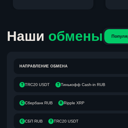
Item
1
of
4
Наши
обмены
Популя
НАПРАВЛЕНИЕ ОБМЕНА
TRC20 USDT
Тинькофф Cash-in RUB
T
Т
Сбербанк RUB
Ripple XRP
С
R
СБП RUB
TRC20 USDT
С
T