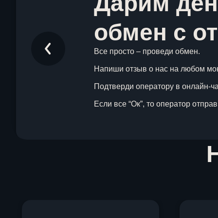
Дарим ден
обмен с о
Все просто – проведи обмен.
Напиши отзыв о нас на любом мо
Подтверди оператору в онлайн-чат
Если все “Ок”, то оператор отпра
Item
1
of
1