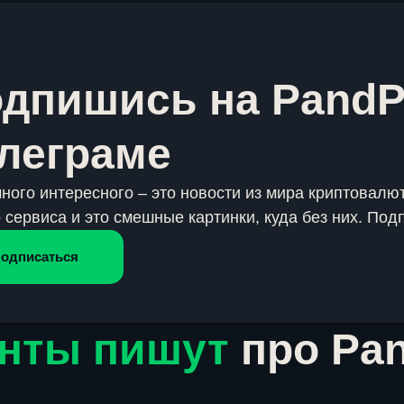
дпишись на PandP
леграме
много интересного – это новости из мира криптовалют
 сервиса и это смешные картинки, куда без них. Под
одписаться
нты пишут
про Pa