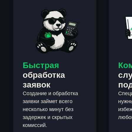
Быстрая
Ко
обработка
сл
заявок
по
Создание и обработка
Спец
заявки займет всего
нужны
несколько минут без
избеж
задержек и скрытых
любо
комиссий.