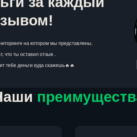
ьги за каждый
тзывом!
ниторинге на котором мы представлены.
, что ты оставил отзыв .
вит тебе деньги куда скажешь🔥🔥
Наши
преимуществ