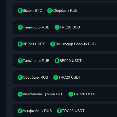
Bitcoin BTC
Сбербанк RUB
B
С
Тинькофф RUB
TRC20 USDT
Т
T
BEP20 USDT
Тинькофф Cash-in RUB
B
Т
Тинькофф RUB
BEP20 USDT
Т
B
Сбербанк RUB
TRC20 USDT
С
T
Visa/Master Грузия GEL
TRC20 USDT
V
T
Альфа банк RUB
TRC20 USDT
А
T