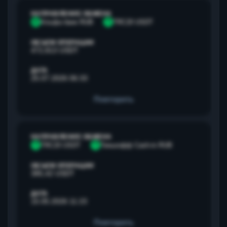
НАПРАВЛЕНИЕ ОБМЕНА
А
Альфа банк RUB
T
TRC20 USDT
ОБЪЕМ ОПЕРАЦИИ
472,813 USDT
ДАТА
25.07.2026 06:33
Повторить
НАПРАВЛЕНИЕ ОБМЕНА
T
TRC20 USDT
Т
Тинькофф Cash-in RUB
ОБЪЕМ ОПЕРАЦИИ
385,42 USDT
ДАТА
15.05.2026 11:23
Повторить