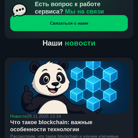
получения нами средств от тебя, а на другой части
Есть вопрос к работе
направлений курс, указанный на сайте, является
сервиса?
Мы на связи
окончательным. Если сомневаешься, напиши в онлайн-
Связаться с нами
чат на сайте, мы поможем разобраться.
Наши
новости
Новости
28.11.2025 13:34
Что такое blockchain: важные
особенности технологии
Рассмотрим, что такое blockchain и изучим ключевые