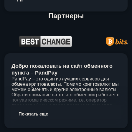
Партнеры
Item
1
Добро пожаловать на сайт обменного
of
5
пункта – PandPay
PandPay – это один из лучших сервисов для
обмена криптовалюты. Помимо криптовалют мы
можем обменять и другие электронные валюты.
Обрати внимание на то, что обменник работает в
полуавтоматическом режиме, т.е. оператор
проведет обмен, а также проконсультирует по
непонятным вопросам. Мы ценим время наших
Показать еще
клиентов, поэтому стараемся проводить обмены
в течение 60 минут. У нас нет скрытых и
дополнительных комиссий при обмене, а значит
ты можешь быть уверен, что PandPay – это