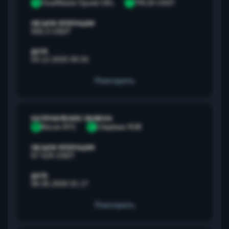
V
Visa/Master Грузия GEL
T
TRC20 USDT
ОБЪЕМ ОПЕРАЦИИ
500,3 USDT
ДАТА
03.12.2025 09:33
Повторить
НАПРАВЛЕНИЕ ОБМЕНА
B
Bitcoin BTC
С
Сбербанк RUB
ОБЪЕМ ОПЕРАЦИИ
67 529 USDT
ДАТА
06.05.2026 01:17
Повторить