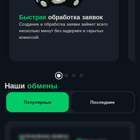
Быстрая
обработка заявок
Создание и обработка заявки займет всего
несколько минут без задержек и скрытых
комиссий.
э
Item
1
of
4
Наши
обмены
Популярные
Последние
НАПРАВЛЕНИЕ ОБМЕНА