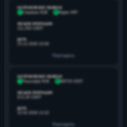
НАПРАВЛЕНИЕ ОБМЕНА
С
Сбербанк RUB
R
Ripple XRP
ОБЪЕМ ОПЕРАЦИИ
111,292 USDT
ДАТА
23.12.2025 23:00
Повторить
НАПРАВЛЕНИЕ ОБМЕНА
Т
Тинькофф RUB
B
BEP20 USDT
ОБЪЕМ ОПЕРАЦИИ
513,28 USDT
ДАТА
22.02.2026 13:22
Повторить