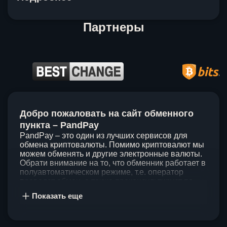
Партнеры
Item
1
Добро пожаловать на сайт обменного
of
5
пункта – PandPay
PandPay – это один из лучших сервисов для
обмена криптовалюты. Помимо криптовалют мы
можем обменять и другие электронные валюты.
Обрати внимание на то, что обменник работает в
полуавтоматическом режиме, т.е. оператор
проведет обмен, а также проконсультирует по
непонятным вопросам. Мы ценим время наших
Показать еще
клиентов, поэтому стараемся проводить обмены
в течение 60 минут. У нас нет скрытых и
дополнительных комиссий при обмене, а значит
ты можешь быть уверен, что PandPay – это