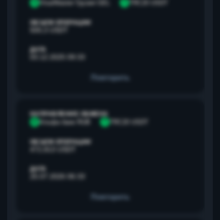
V
Visa/Master Грузия GEL
T
TRC20 USDT
ОБЪЕМ ОПЕРАЦИИ
500,3 USDT
ДАТА
03.12.2025 09:33
Повторить
НАПРАВЛЕНИЕ ОБМЕНА
А
Альфа банк RUB
T
TRC20 USDT
ОБЪЕМ ОПЕРАЦИИ
472,813 USDT
ДАТА
25.07.2026 06:33
Повторить