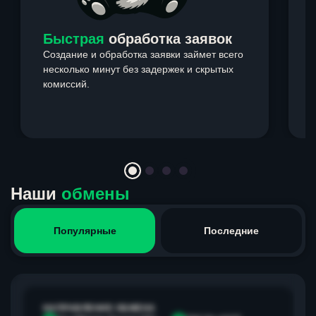
Быстрая
обработка заявок
Создание и обработка заявки займет всего
несколько минут без задержек и скрытых
комиссий.
э
Item
1
of
4
Наши
обмены
Популярные
Последние
НАПРАВЛЕНИЕ ОБМЕНА