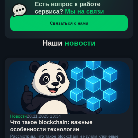
получения нами средств от тебя, а на другой части
Есть вопрос к работе
направлений курс, указанный на сайте, является
сервиса?
Мы на связи
окончательным. Если сомневаешься, напиши в онлайн-
Связаться с нами
чат на сайте, мы поможем разобраться.
Наши
новости
Новости
28.11.2025 13:34
Что такое blockchain: важные
особенности технологии
Рассмотрим, что такое blockchain и изучим ключевые