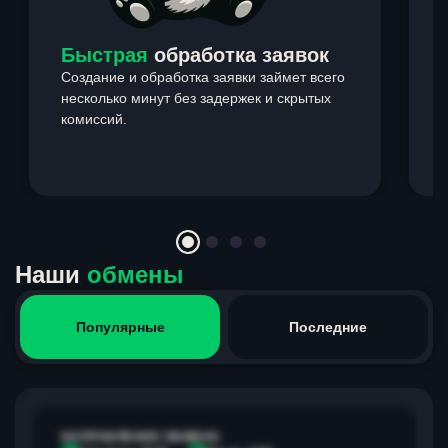
Быстрая
обработка заявок
Создание и обработка заявки займет всего
несколько минут без задержек и скрытых
комиссий.
э
Item
1
of
4
Наши
обмены
Популярные
Последние
НАПРАВЛЕНИЕ ОБМЕНА