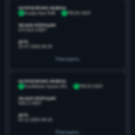
НАПРАВЛЕНИЕ ОБМЕНА
А
Альфа банк RUB
T
TRC20 USDT
ОБЪЕМ ОПЕРАЦИИ
472,813 USDT
ДАТА
25.07.2026 06:33
Повторить
НАПРАВЛЕНИЕ ОБМЕНА
V
Visa/Master Грузия GEL
T
TRC20 USDT
ОБЪЕМ ОПЕРАЦИИ
500,3 USDT
ДАТА
03.12.2025 09:33
Повторить