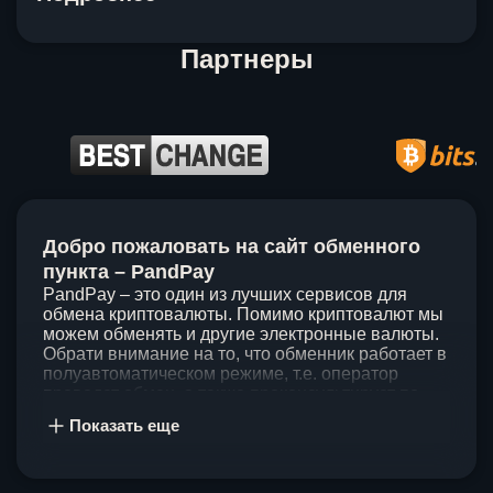
Партнеры
Item
1
Добро пожаловать на сайт обменного
of
5
пункта – PandPay
PandPay – это один из лучших сервисов для
обмена криптовалюты. Помимо криптовалют мы
можем обменять и другие электронные валюты.
Обрати внимание на то, что обменник работает в
полуавтоматическом режиме, т.е. оператор
проведет обмен, а также проконсультирует по
непонятным вопросам. Мы ценим время наших
Показать еще
клиентов, поэтому стараемся проводить обмены
в течение 60 минут. У нас нет скрытых и
дополнительных комиссий при обмене, а значит
ты можешь быть уверен, что PandPay – это