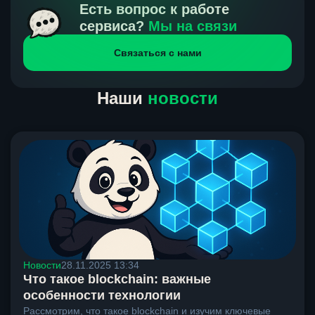
получения нами средств от тебя, а на другой части
Есть вопрос к работе
направлений курс, указанный на сайте, является
сервиса?
Мы на связи
окончательным. Если сомневаешься, напиши в онлайн-
Связаться с нами
чат на сайте, мы поможем разобраться.
Наши
новости
Новости
28.11.2025 13:34
Что такое blockchain: важные
особенности технологии
Рассмотрим, что такое blockchain и изучим ключевые