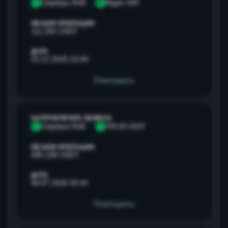
С
Сбербанк RUB
R
Ripple XRP
ОБЪЕМ ОПЕРАЦИИ
111,292 USDT
ДАТА
23.12.2025 23:00
Повторить
НАПРАВЛЕНИЕ ОБМЕНА
С
Сбербанк RUB
T
TRC20 USDT
ОБЪЕМ ОПЕРАЦИИ
595,238 USDT
ДАТА
08.07.2026 20:44
Повторить