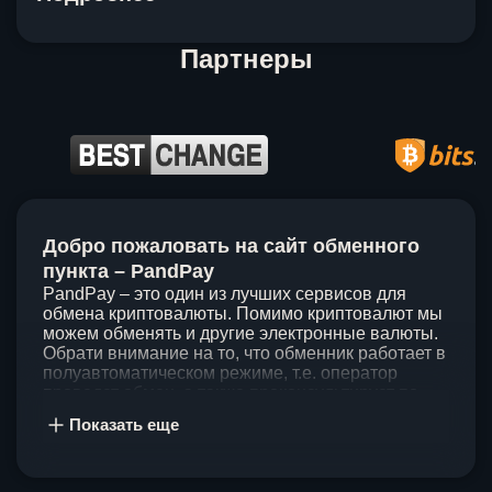
Партнеры
Item
1
Добро пожаловать на сайт обменного
of
5
пункта – PandPay
PandPay – это один из лучших сервисов для
обмена криптовалюты. Помимо криптовалют мы
можем обменять и другие электронные валюты.
Обрати внимание на то, что обменник работает в
полуавтоматическом режиме, т.е. оператор
проведет обмен, а также проконсультирует по
непонятным вопросам. Мы ценим время наших
Показать еще
клиентов, поэтому стараемся проводить обмены
в течение 60 минут. У нас нет скрытых и
дополнительных комиссий при обмене, а значит
ты можешь быть уверен, что PandPay – это