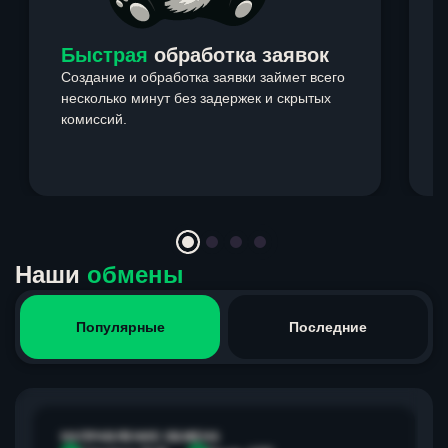
Быстрая
обработка заявок
Создание и обработка заявки займет всего
несколько минут без задержек и скрытых
комиссий.
э
Item
1
of
4
Наши
обмены
Популярные
Последние
НАПРАВЛЕНИЕ ОБМЕНА