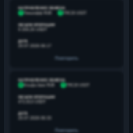
НАПРАВЛЕНИЕ ОБМЕНА
Т
Тинькофф RUB
T
TRC20 USDT
ОБЪЕМ ОПЕРАЦИИ
9 259,25 USDT
ДАТА
20.07.2026 06:17
Повторить
НАПРАВЛЕНИЕ ОБМЕНА
А
Альфа банк RUB
T
TRC20 USDT
ОБЪЕМ ОПЕРАЦИИ
472,813 USDT
ДАТА
25.07.2026 06:33
Повторить