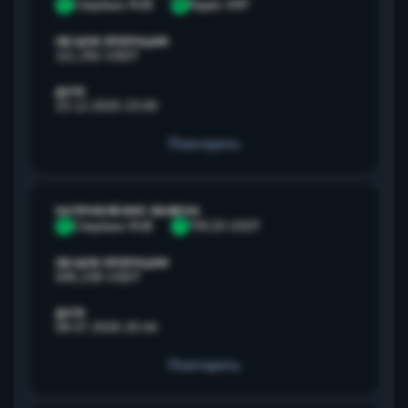
С
Сбербанк RUB
R
Ripple XRP
ОБЪЕМ ОПЕРАЦИИ
111,292 USDT
ДАТА
23.12.2025 23:00
Повторить
НАПРАВЛЕНИЕ ОБМЕНА
С
Сбербанк RUB
T
TRC20 USDT
ОБЪЕМ ОПЕРАЦИИ
595,238 USDT
ДАТА
08.07.2026 20:44
Повторить