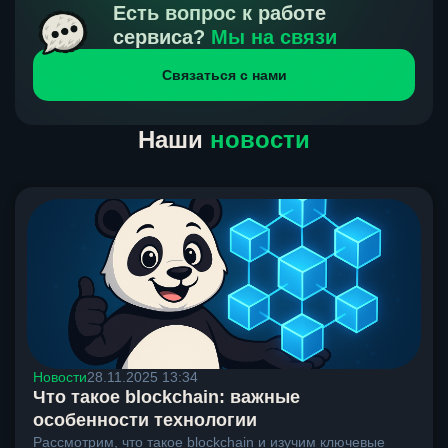
получения нами средств от тебя, а на другой части
Есть вопрос к работе
направлений курс, указанный на сайте, является
сервиса?
Мы на связи
окончательным. Если сомневаешься, напиши в онлайн-
Связаться с нами
чат на сайте, мы поможем разобраться.
Наши
новости
Новости
28.11.2025 13:34
Что такое blockchain: важные
особенности технологии
Рассмотрим, что такое blockchain и изучим ключевые