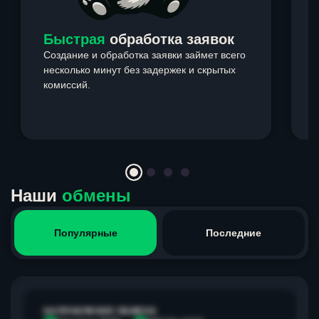
Быстрая
обработка заявок
Создание и обработка заявки займет всего
несколько минут без задержек и скрытых
комиссий.
э
Item
1
of
4
Наши
обмены
Популярные
Последние
НАПРАВЛЕНИЕ ОБМЕНА