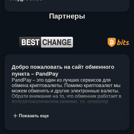
Партнеры
Item
1
Добро пожаловать на сайт обменного
of
5
пункта – PandPay
PandPay – это один из лучших сервисов для
обмена криптовалюты. Помимо криптовалют мы
можем обменять и другие электронные валюты.
Обрати внимание на то, что обменник работает в
полуавтоматическом режиме, т.е. оператор
проведет обмен, а также проконсультирует по
непонятным вопросам. Мы ценим время наших
Показать еще
клиентов, поэтому стараемся проводить обмены
в течение 60 минут. У нас нет скрытых и
дополнительных комиссий при обмене, а значит
ты можешь быть уверен, что PandPay – это