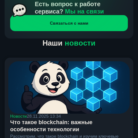
получения нами средств от тебя, а на другой части
Есть вопрос к работе
направлений курс, указанный на сайте, является
сервиса?
Мы на связи
окончательным. Если сомневаешься, напиши в онлайн-
Связаться с нами
чат на сайте, мы поможем разобраться.
Наши
новости
Новости
28.11.2025 13:34
Что такое blockchain: важные
особенности технологии
Рассмотрим, что такое blockchain и изучим ключевые