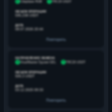
С
Сбербанк RUB
T
TRC20 USDT
ОБЪЕМ ОПЕРАЦИИ
595,238 USDT
ДАТА
08.07.2026 20:44
Повторить
НАПРАВЛЕНИЕ ОБМЕНА
V
Visa/Master Грузия GEL
T
TRC20 USDT
ОБЪЕМ ОПЕРАЦИИ
500,3 USDT
ДАТА
03.12.2025 09:33
Повторить