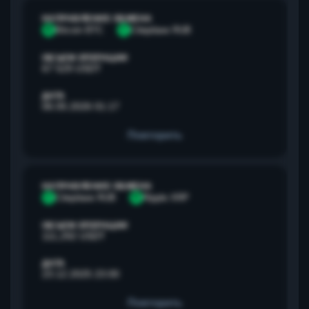
НАПРАВЛЕНИЕ ОБМЕНА
B
Bitcoin BTC
С
Сбербанк RUB
ОБЪЕМ ОПЕРАЦИИ
67 529 USDT
ДАТА
06.05.2026 01:17
Повторить
НАПРАВЛЕНИЕ ОБМЕНА
С
Сбербанк RUB
R
Ripple XRP
ОБЪЕМ ОПЕРАЦИИ
111,292 USDT
ДАТА
23.12.2025 23:00
Повторить