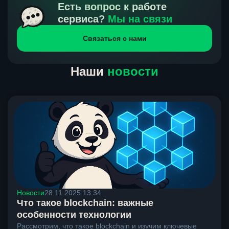
получения нами средств от тебя, а на другой части
Есть вопрос к работе
направлений курс, указанный на сайте, является
сервиса?
Мы на связи
окончательным. Если сомневаешься, напиши в онлайн-
Связаться с нами
чат на сайте, мы поможем разобраться.
Наши
новости
Новости
28.11.2025 13:34
Что такое blockchain: важные
особенности технологии
Рассмотрим, что такое blockchain и изучим ключевые