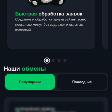
Быстрая
обработка заявок
Создание и обработка заявки займет всего
несколько минут без задержек и скрытых
комиссий.
э
Item
1
of
4
Наши
обмены
Популярные
Последние
НАПРАВЛЕНИЕ ОБМЕНА