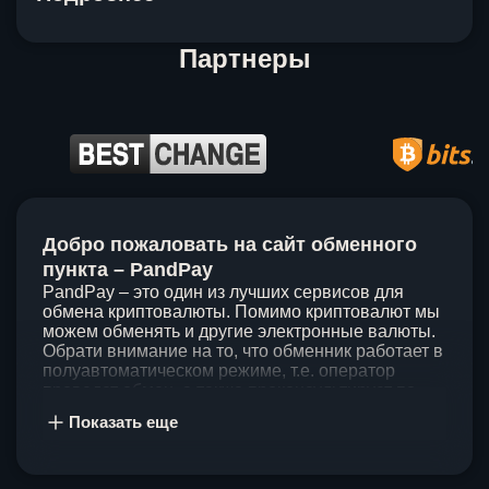
Партнеры
Item
1
Добро пожаловать на сайт обменного
of
5
пункта – PandPay
PandPay – это один из лучших сервисов для
обмена криптовалюты. Помимо криптовалют мы
можем обменять и другие электронные валюты.
Обрати внимание на то, что обменник работает в
полуавтоматическом режиме, т.е. оператор
проведет обмен, а также проконсультирует по
непонятным вопросам. Мы ценим время наших
Показать еще
клиентов, поэтому стараемся проводить обмены
в течение 60 минут. У нас нет скрытых и
дополнительных комиссий при обмене, а значит
ты можешь быть уверен, что PandPay – это