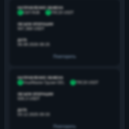
НАПРАВЛЕНИЕ ОБМЕНА
С
СБП RUB
T
TRC20 USDT
ОБЪЕМ ОПЕРАЦИИ
947,368 USDT
ДАТА
06.08.2026 08:25
Повторить
НАПРАВЛЕНИЕ ОБМЕНА
V
Visa/Master Грузия GEL
T
TRC20 USDT
ОБЪЕМ ОПЕРАЦИИ
500,3 USDT
ДАТА
03.12.2025 09:33
Повторить