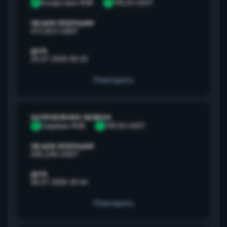
А
Альфа банк RUB
T
TRC20 USDT
ОБЪЕМ ОПЕРАЦИИ
472,813 USDT
ДАТА
25.07.2026 06:33
Повторить
НАПРАВЛЕНИЕ ОБМЕНА
С
Сбербанк RUB
T
TRC20 USDT
ОБЪЕМ ОПЕРАЦИИ
595,238 USDT
ДАТА
08.07.2026 20:44
Повторить