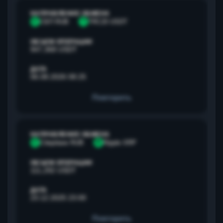
НАПРАВЛЕНИЕ ОБМЕНА
С
СБП RUB
T
TRC20 USDT
ОБЪЕМ ОПЕРАЦИИ
947,368 USDT
ДАТА
06.08.2026 08:25
Повторить
НАПРАВЛЕНИЕ ОБМЕНА
С
Сбербанк RUB
R
Ripple XRP
ОБЪЕМ ОПЕРАЦИИ
111,292 USDT
ДАТА
23.12.2025 23:00
Повторить