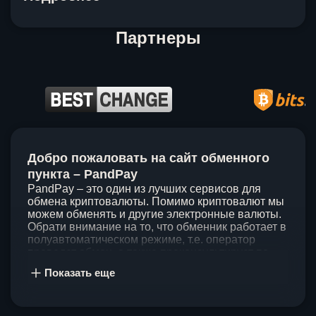
Партнеры
Item
1
Добро пожаловать на сайт обменного
of
5
пункта – PandPay
PandPay – это один из лучших сервисов для
обмена криптовалюты. Помимо криптовалют мы
можем обменять и другие электронные валюты.
Обрати внимание на то, что обменник работает в
полуавтоматическом режиме, т.е. оператор
проведет обмен, а также проконсультирует по
непонятным вопросам. Мы ценим время наших
Показать еще
клиентов, поэтому стараемся проводить обмены
в течение 60 минут. У нас нет скрытых и
дополнительных комиссий при обмене, а значит
ты можешь быть уверен, что PandPay – это