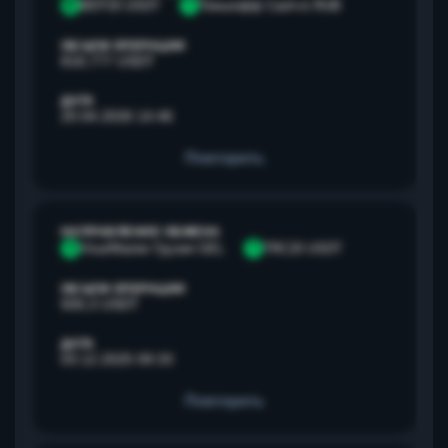
B
BEP20 USDT
Т
Тинькофф Cash-in RUB
ОБЪЕМ ОПЕРАЦИИ
818,777 USDT
ДАТА
20.04.2026 14:46
Повторить
НАПРАВЛЕНИЕ ОБМЕНА
V
Visa/Master Грузия GEL
T
TRC20 USDT
ОБЪЕМ ОПЕРАЦИИ
500,3 USDT
ДАТА
03.12.2025 09:33
Повторить