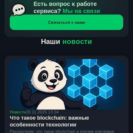
получения нами средств от тебя, а на другой части
Есть вопрос к работе
направлений курс, указанный на сайте, является
сервиса?
Мы на связи
окончательным. Если сомневаешься, напиши в онлайн-
Связаться с нами
чат на сайте, мы поможем разобраться.
Наши
новости
Новости
28.11.2025 13:34
Что такое blockchain: важные
особенности технологии
Рассмотрим, что такое blockchain и изучим ключевые