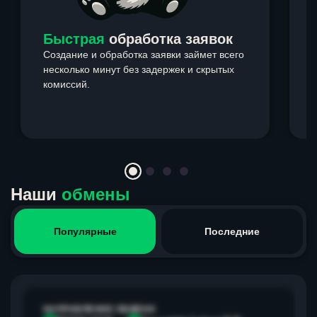
Быстрая
обработка заявок
Создание и обработка заявки займет всего
несколько минут без задержек и скрытых
комиссий.
э
Item
1
of
4
Наши
обмены
Популярные
Последние
НАПРАВЛЕНИЕ ОБМЕНА