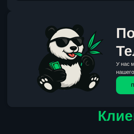
По
Те
У нас 
нашего
П
Клие