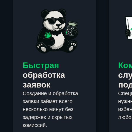
Быстрая
Ко
обработка
сл
заявок
по
Создание и обработка
Спец
заявки займет всего
нужны
несколько минут без
избеж
задержек и скрытых
любо
комиссий.