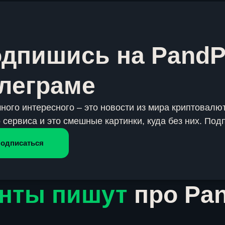
дпишись на PandP
леграме
много интересного – это новости из мира криптовалют
 сервиса и это смешные картинки, куда без них. Под
одписаться
нты пишут
про Pa