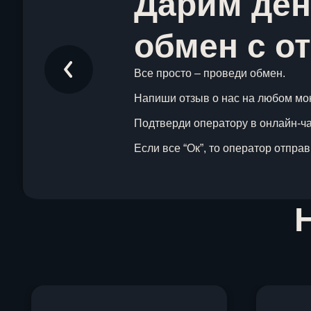
Дарим ден
обмен с о
Все просто – проведи обмен.
Напиши отзыв о нас на любом мо
Подтверди оператору в онлайн-чат
Если все “Ок”, то оператор отпра
Item
1
of
1