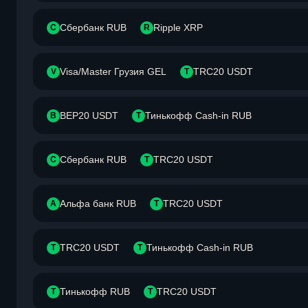
Сбербанк RUB
Ripple XRP
С
R
Visa/Master Грузия GEL
TRC20 USDT
V
T
BEP20 USDT
Тинькофф Cash-in RUB
B
Т
Сбербанк RUB
TRC20 USDT
С
T
Альфа банк RUB
TRC20 USDT
А
T
TRC20 USDT
Тинькофф Cash-in RUB
T
Т
Тинькофф RUB
TRC20 USDT
Т
T