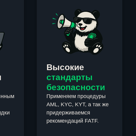
Высокие
м
стандарты
безопасности
янным
Применяем процедуры
AML, KYC, KYT, а так же
идки
придерживаемся
рекомендаций FATF.