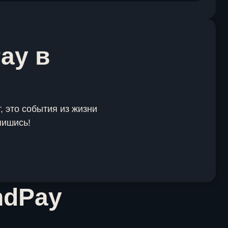
ay в
, это события из жизни
пишись!
ndPay