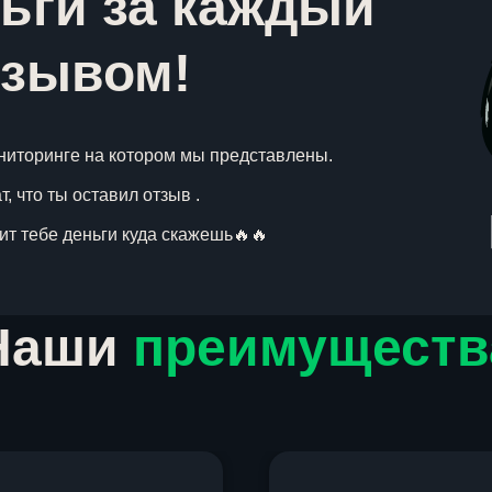
ьги за каждый
тзывом!
ниторинге на котором мы представлены.
, что ты оставил отзыв .
вит тебе деньги куда скажешь🔥🔥
Наши
преимуществ