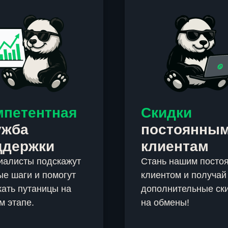
мпетентная
Скидки
ужба
постоянны
ддержки
клиентам
иалисты подскажут
Стань нашим посто
е шаги и помогут
клиентом и получай
ать путаницы на
дополнительные ск
м этапе.
на обмены!