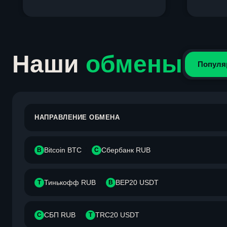
Item
1
of
4
Наши
обмены
Популя
НАПРАВЛЕНИЕ ОБМЕНА
Bitcoin BTC
Сбербанк RUB
B
С
Тинькофф RUB
BEP20 USDT
Т
B
СБП RUB
TRC20 USDT
С
T