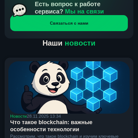
получения нами средств от тебя, а на другой части
Есть вопрос к работе
направлений курс, указанный на сайте, является
сервиса?
Мы на связи
окончательным. Если сомневаешься, напиши в онлайн-
Связаться с нами
чат на сайте, мы поможем разобраться.
Наши
новости
Новости
28.11.2025 13:34
Что такое blockchain: важные
особенности технологии
Рассмотрим, что такое blockchain и изучим ключевые