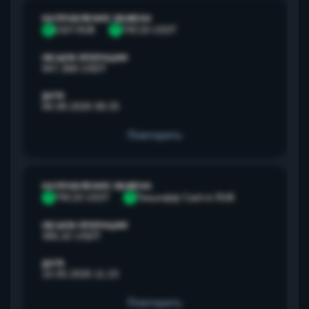
НАПРАВЛЕНИЕ ОБМЕНА
С
СБП RUB
T
TRC20 USDT
ОБЪЕМ ОПЕРАЦИИ
947,368 USDT
ДАТА
06.08.2026 08:25
Повторить
НАПРАВЛЕНИЕ ОБМЕНА
T
TRC20 USDT
Т
Тинькофф Cash-in RUB
ОБЪЕМ ОПЕРАЦИИ
385,42 USDT
ДАТА
15.05.2026 11:23
Повторить