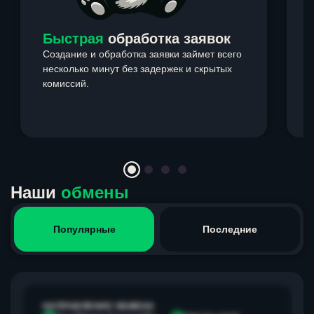
Быстрая
обработка заявок
Создание и обработка заявки займет всего
несколько минут без задержек и скрытых
комиссий.
э
Item
1
of
4
Наши
обмены
Популярные
Последние
НАПРАВЛЕНИЕ ОБМЕНА