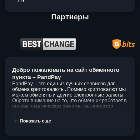
Партнеры
Item
1
Добро пожаловать на сайт обменного
of
5
пункта – PandPay
PandPay – это один из лучших сервисов для
обмена криптовалюты. Помимо криптовалют мы
можем обменять и другие электронные валюты.
Обрати внимание на то, что обменник работает в
полуавтоматическом режиме, т.е. оператор
проведет обмен, а также проконсультирует по
непонятным вопросам. Мы ценим время наших
Показать еще
клиентов, поэтому стараемся проводить обмены
в течение 60 минут. У нас нет скрытых и
дополнительных комиссий при обмене, а значит
ты можешь быть уверен, что PandPay – это