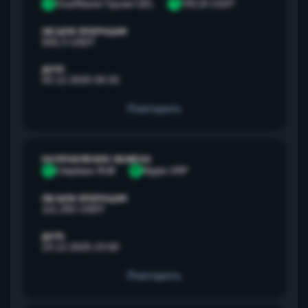
V
Visa/Master Грузия GEL
T
TRC20 USDT
ОБЪЕМ ОПЕРАЦИИ
500,3 USDT
ДАТА
03.12.2025 09:33
Повторить
НАПРАВЛЕНИЕ ОБМЕНА
С
Сбербанк RUB
R
Ripple XRP
ОБЪЕМ ОПЕРАЦИИ
111,292 USDT
ДАТА
23.12.2025 23:00
Повторить