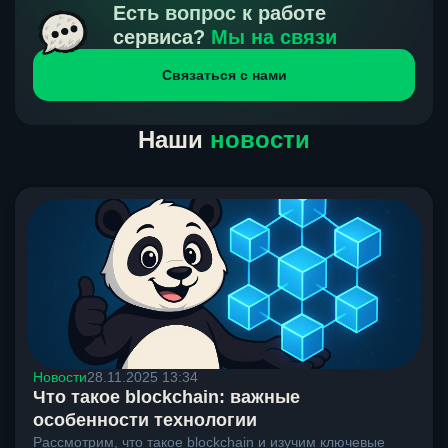
получения нами средств от тебя, а на другой части
Есть вопрос к работе
направлений курс, указанный на сайте, является
сервиса?
Мы на связи
окончательным. Если сомневаешься, напиши в онлайн-
Связаться с нами
чат на сайте, мы поможем разобраться.
Наши
новости
Новости
28.11.2025 13:34
Что такое blockchain: важные
особенности технологии
Рассмотрим, что такое blockchain и изучим ключевые