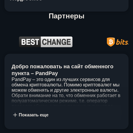
Партнеры
Item
1
Добро пожаловать на сайт обменного
of
5
пункта – PandPay
PandPay – это один из лучших сервисов для
обмена криптовалюты. Помимо криптовалют мы
можем обменять и другие электронные валюты.
Обрати внимание на то, что обменник работает в
полуавтоматическом режиме, т.е. оператор
проведет обмен, а также проконсультирует по
непонятным вопросам. Мы ценим время наших
Показать еще
клиентов, поэтому стараемся проводить обмены
в течение 60 минут. У нас нет скрытых и
дополнительных комиссий при обмене, а значит
ты можешь быть уверен, что PandPay – это