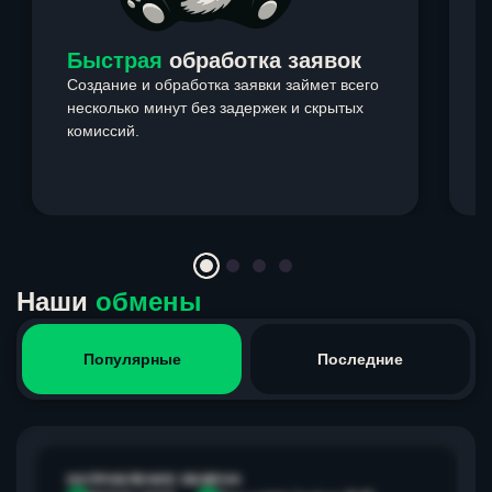
Быстрая
обработка заявок
Создание и обработка заявки займет всего
несколько минут без задержек и скрытых
комиссий.
э
Item
1
of
4
Наши
обмены
Популярные
Последние
НАПРАВЛЕНИЕ ОБМЕНА