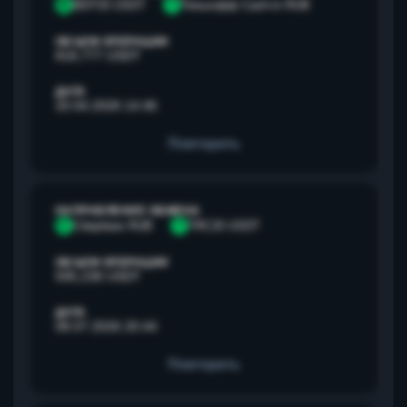
B
BEP20 USDT
Т
Тинькофф Cash-in RUB
ОБЪЕМ ОПЕРАЦИИ
818,777 USDT
ДАТА
20.04.2026 14:46
Повторить
НАПРАВЛЕНИЕ ОБМЕНА
С
Сбербанк RUB
T
TRC20 USDT
ОБЪЕМ ОПЕРАЦИИ
595,238 USDT
ДАТА
08.07.2026 20:44
Повторить