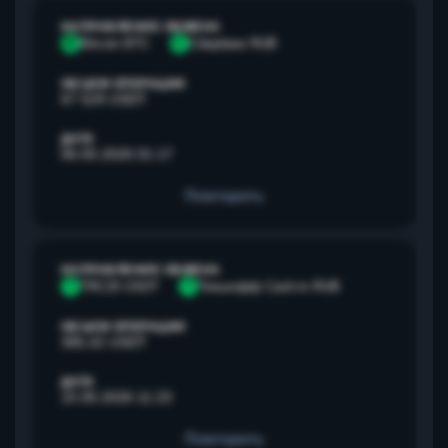
НАПРАВЛЕНИЕ ОБМЕНА
B
Bitcoin BTC
С
Сбербанк RUB
ОБЪЕМ ОПЕРАЦИИ
67 529 USDT
ДАТА
06.05.2026 01:17
Повторить
НАПРАВЛЕНИЕ ОБМЕНА
T
TRC20 USDT
Т
Тинькофф Cash-in RUB
ОБЪЕМ ОПЕРАЦИИ
385,42 USDT
ДАТА
15.05.2026 11:23
Повторить