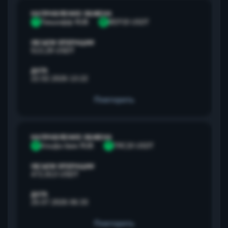
НАПРАВЛЕНИЕ ОБМЕНА
Т
Тинькофф RUB
B
BEP20 USDT
ОБЪЕМ ОПЕРАЦИИ
513,28 USDT
ДАТА
22.02.2026 13:22
Повторить
НАПРАВЛЕНИЕ ОБМЕНА
А
Альфа банк RUB
T
TRC20 USDT
ОБЪЕМ ОПЕРАЦИИ
472,813 USDT
ДАТА
25.07.2026 06:33
Повторить