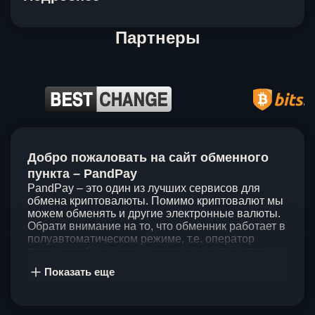
Партнеры
Item
1
Добро пожаловать на сайт обменного
of
5
пункта – PandPay
PandPay – это один из лучших сервисов для
обмена криптовалюты. Помимо криптовалют мы
можем обменять и другие электронные валюты.
Обрати внимание на то, что обменник работает в
полуавтоматическом режиме, т.е. оператор
проведет обмен, а также проконсультирует по
непонятным вопросам. Мы ценим время наших
Показать еще
клиентов, поэтому стараемся проводить обмены
в течение 60 минут. У нас нет скрытых и
дополнительных комиссий при обмене, а значит
ты можешь быть уверен, что PandPay – это