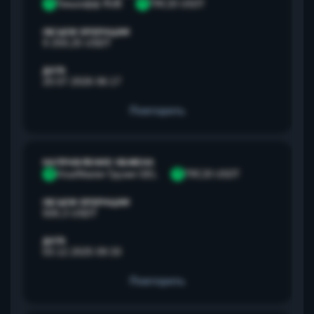
Т
Тинькофф RUB
T
TRC20 USDT
ОБЪЕМ ОПЕРАЦИИ
9 259,25 USDT
ДАТА
20.07.2026 06:17
Повторить
НАПРАВЛЕНИЕ ОБМЕНА
V
Visa/Master Грузия GEL
T
TRC20 USDT
ОБЪЕМ ОПЕРАЦИИ
500,3 USDT
ДАТА
03.12.2025 09:33
Повторить