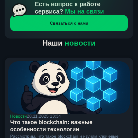
получения нами средств от тебя, а на другой части
Есть вопрос к работе
направлений курс, указанный на сайте, является
сервиса?
Мы на связи
окончательным. Если сомневаешься, напиши в онлайн-
Связаться с нами
чат на сайте, мы поможем разобраться.
Наши
новости
Новости
28.11.2025 13:34
Что такое blockchain: важные
особенности технологии
Рассмотрим, что такое blockchain и изучим ключевые