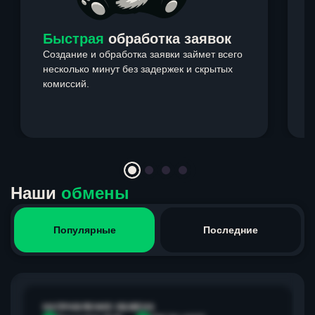
Быстрая
обработка заявок
Создание и обработка заявки займет всего
несколько минут без задержек и скрытых
комиссий.
э
Item
1
of
4
Наши
обмены
Популярные
Последние
НАПРАВЛЕНИЕ ОБМЕНА