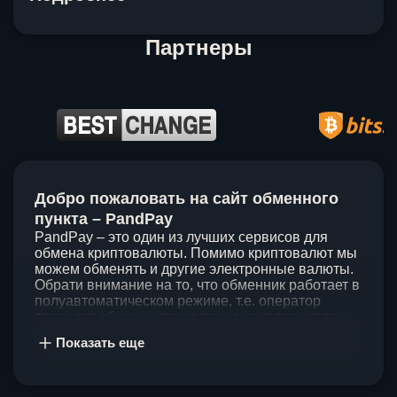
Партнеры
Item
1
Добро пожаловать на сайт обменного
of
5
пункта – PandPay
PandPay – это один из лучших сервисов для
обмена криптовалюты. Помимо криптовалют мы
можем обменять и другие электронные валюты.
Обрати внимание на то, что обменник работает в
полуавтоматическом режиме, т.е. оператор
проведет обмен, а также проконсультирует по
непонятным вопросам. Мы ценим время наших
Показать еще
клиентов, поэтому стараемся проводить обмены
в течение 60 минут. У нас нет скрытых и
дополнительных комиссий при обмене, а значит
ты можешь быть уверен, что PandPay – это