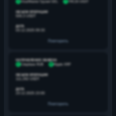
V
Visa/Master Грузия GEL
T
TRC20 USDT
ОБЪЕМ ОПЕРАЦИИ
500,3 USDT
ДАТА
03.12.2025 09:33
Повторить
НАПРАВЛЕНИЕ ОБМЕНА
С
Сбербанк RUB
R
Ripple XRP
ОБЪЕМ ОПЕРАЦИИ
111,292 USDT
ДАТА
23.12.2025 23:00
Повторить