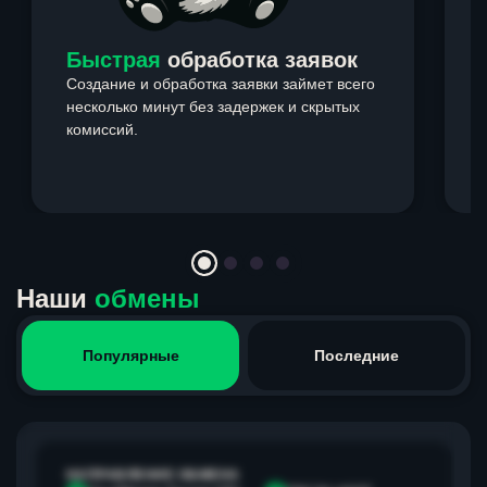
Быстрая
обработка заявок
Создание и обработка заявки займет всего
несколько минут без задержек и скрытых
комиссий.
э
Item
1
of
4
Наши
обмены
Популярные
Последние
НАПРАВЛЕНИЕ ОБМЕНА