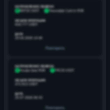
НАПРАВЛЕНИЕ ОБМЕНА
B
BEP20 USDT
Т
Тинькофф Cash-in RUB
ОБЪЕМ ОПЕРАЦИИ
818,777 USDT
ДАТА
20.04.2026 14:46
Повторить
НАПРАВЛЕНИЕ ОБМЕНА
А
Альфа банк RUB
T
TRC20 USDT
ОБЪЕМ ОПЕРАЦИИ
472,813 USDT
ДАТА
25.07.2026 06:33
Повторить