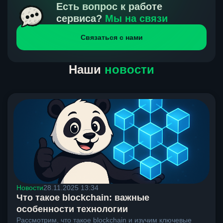
получения нами средств от тебя, а на другой части
Есть вопрос к работе
направлений курс, указанный на сайте, является
сервиса?
Мы на связи
окончательным. Если сомневаешься, напиши в онлайн-
Связаться с нами
чат на сайте, мы поможем разобраться.
Наши
новости
Новости
28.11.2025 13:34
Что такое blockchain: важные
особенности технологии
Рассмотрим, что такое blockchain и изучим ключевые