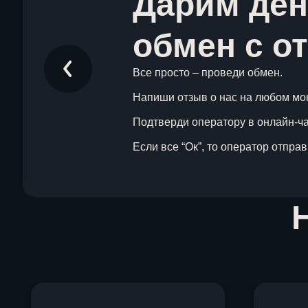
Дарим ден
обмен с о
Все просто – проведи обмен.
Напиши отзыв о нас на любом мо
Подтверди оператору в онлайн-чат
Если все “Ок”, то оператор отпра
Item
1
of
1