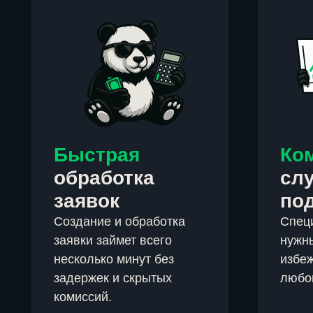
Быстрая
Ко
обработка
сл
заявок
по
Создание и обработка
Спец
заявки займет всего
нужны
несколько минут без
избеж
задержек и скрытых
любо
комиссий.