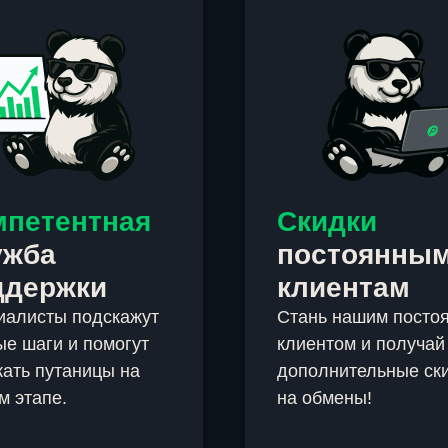
мпетентная
Скидки
ужба
постоянны
ддержки
клиентам
иалисты подскажут
Стань нашим посто
е шаги и помогут
клиентом и получай
ать путаницы на
дополнительные ск
м этапе.
на обмены!