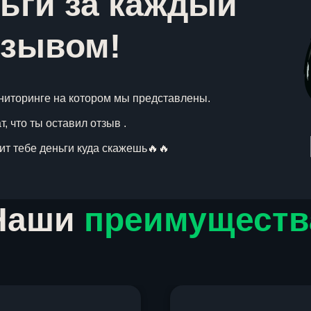
ьги за каждый
тзывом!
ниторинге на котором мы представлены.
, что ты оставил отзыв .
вит тебе деньги куда скажешь🔥🔥
Наши
преимуществ