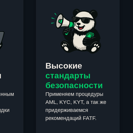
Высокие
м
стандарты
безопасности
янным
Применяем процедуры
AML, KYC, KYT, а так же
идки
придерживаемся
рекомендаций FATF.