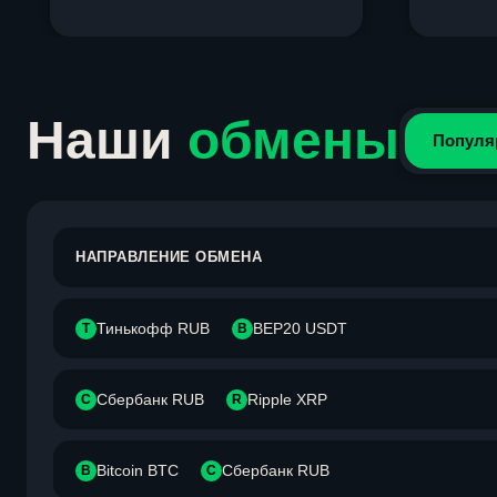
Item
1
of
4
Наши
обмены
Популя
НАПРАВЛЕНИЕ ОБМЕНА
Тинькофф RUB
BEP20 USDT
Т
B
Сбербанк RUB
Ripple XRP
С
R
Bitcoin BTC
Сбербанк RUB
B
С