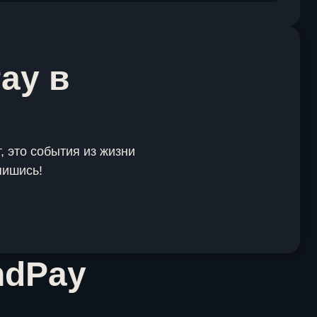
ay в
, это события из жизни
пишись!
ndPay