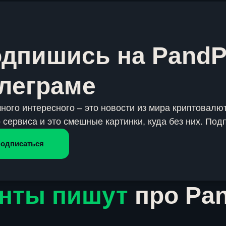
дпишись на PandP
леграме
много интересного – это новости из мира криптовалют
 сервиса и это смешные картинки, куда без них. Под
одписаться
нты пишут
про Pa