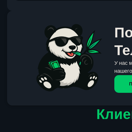
По
Те
У нас 
нашего
П
Клие