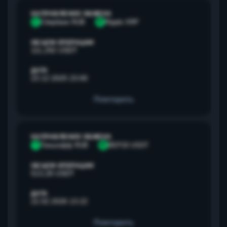
НАПРАВЛЕНИЕ ОБМЕНА
С
Сбербанк RUB
R
Ripple XRP
ОБЪЕМ ОПЕРАЦИИ
111,292 USDT
ДАТА
23.12.2025 23:00
Повторить
НАПРАВЛЕНИЕ ОБМЕНА
Т
Тинькофф RUB
B
BEP20 USDT
ОБЪЕМ ОПЕРАЦИИ
513,28 USDT
ДАТА
22.02.2026 13:22
Повторить