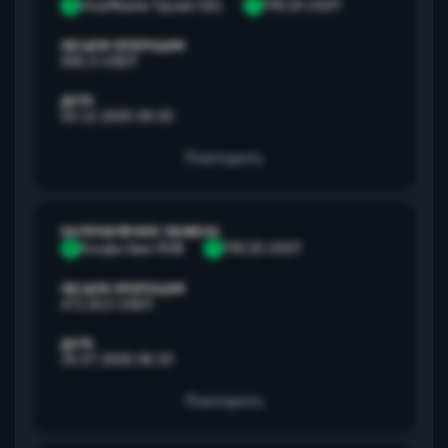
V
Visa/Master Грузия GEL
T
TRC20 USDT
ОБЪЕМ ОПЕРАЦИИ
500,3 USDT
ДАТА
03.12.2025 09:33
Повторить
НАПРАВЛЕНИЕ ОБМЕНА
А
Альфа банк RUB
T
TRC20 USDT
ОБЪЕМ ОПЕРАЦИИ
472,813 USDT
ДАТА
25.07.2026 06:33
Повторить