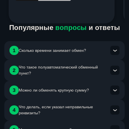
Item
Популярные
вопросы
и ответы
1
of
6
1
Сколько времени занимает обмен?
Что такое полуавтоматический обменный
Мы указываем максимальное время в инструкции к
2
пункт?
каждому направлению обмена. Максимальное время
обмена с момента получения оплаты от клиента не
может быть больше 48ч.
Это сервис который осуществляет сбор данных по заявке
3
Можно ли обменять крупную сумму?
в автоматическом режиме , а сам процесс обработки
заявки проводится сотрудником сервиса в ручном
Что делать, если указал неправильные
Ты можешь обменять любую сумму в рамках
режиме.
4
реквизиты?
установленных лимитов по конкретному направлению
обмена. Не забудь документ с фото для KYC
идентификации.