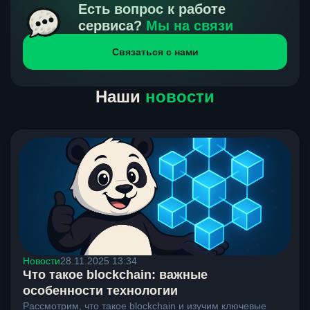
получения нами средств от тебя, а на другой части
Есть вопрос к работе
направлений курс, указанный на сайте, является
сервиса?
Мы на связи
окончательным. Если сомневаешься, напиши в онлайн-
Связаться с нами
чат на сайте, мы поможем разобраться.
Наши
новости
Новости
28.11.2025 13:34
Что такое blockchain: важные
особенности технологии
Рассмотрим, что такое blockchain и изучим ключевые