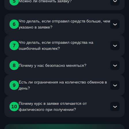
Важно! Как можно быстрее сообщи оператору об этом.
5
Можно ли отменить заявку?
Возможность корректировки зависит от стадии обмен.
Да, отменить заявку возможно, но только до момента
Что делать, если отправил средств больше, чем
6
отправки средств по заявке клиенту сервисом.
указано в заявке?
Что делать, если отправил средства на
Сообщи оператору в чат на сайте об инциденте. Он
7
ошибочный кошелек?
разберется и отправит лишнее тебе обратно.
Будь внимательнее при заполнении реквизитов при
8
Почему у нас безопасно меняться?
переводе. Если ты ошибешься, то средства, скорее
всего, будут утеряны.
Есть ли ограничения на количество обменов в
Потому что мы дорожим своей репутацией и стараемся
9
день?
выполнять все требования, которые предъявляют к нам
мониторинги обменников.
Почему курс в заявке отличается от
Нет, меняйся сколько захочешь и помни, что начиная со
10
фактического при получении?
второго обмена комиссия на обмен для тебя будет
снижена!
На части направлений фиксация курса происходит после