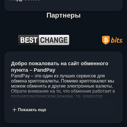
Партнеры
Item
1
Добро пожаловать на сайт обменного
of
5
пункта – PandPay
PandPay – это один из лучших сервисов для
обмена криптовалюты. Помимо криптовалют мы
можем обменять и другие электронные валюты.
Обрати внимание на то, что обменник работает в
полуавтоматическом режиме, т.е. оператор
проведет обмен, а также проконсультирует по
непонятным вопросам. Мы ценим время наших
Показать еще
клиентов, поэтому стараемся проводить обмены
в течение 60 минут. У нас нет скрытых и
дополнительных комиссий при обмене, а значит
ты можешь быть уверен, что PandPay – это