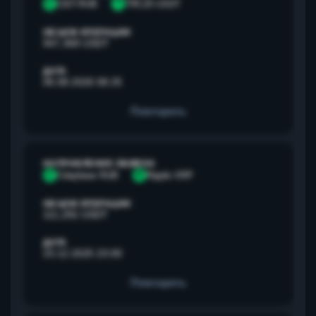
С
СБП RUB
T
TRC20 USDT
ОБЪЕМ ОПЕРАЦИИ
947,368 USDT
ДАТА
06.08.2026 08:25
Повторить
НАПРАВЛЕНИЕ ОБМЕНА
С
Сбербанк RUB
R
Ripple XRP
ОБЪЕМ ОПЕРАЦИИ
111,292 USDT
ДАТА
23.12.2025 23:00
Повторить