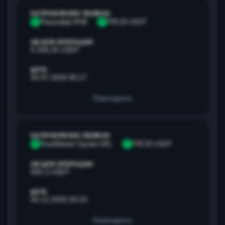
НАПРАВЛЕНИЕ ОБМЕНА
Т
Тинькофф RUB
T
TRC20 USDT
ОБЪЕМ ОПЕРАЦИИ
9 259,25 USDT
ДАТА
20.07.2026 06:17
Повторить
НАПРАВЛЕНИЕ ОБМЕНА
V
Visa/Master Грузия GEL
T
TRC20 USDT
ОБЪЕМ ОПЕРАЦИИ
500,3 USDT
ДАТА
03.12.2025 09:33
Повторить