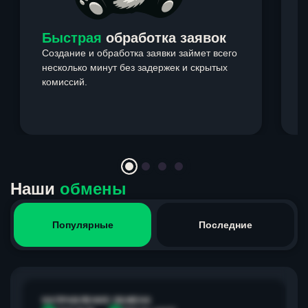
Быстрая
обработка заявок
Создание и обработка заявки займет всего
несколько минут без задержек и скрытых
комиссий.
э
Item
1
of
4
Наши
обмены
Популярные
Последние
НАПРАВЛЕНИЕ ОБМЕНА