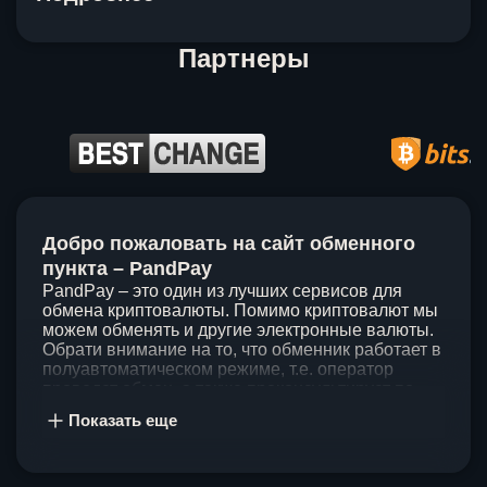
Партнеры
Item
1
Добро пожаловать на сайт обменного
of
5
пункта – PandPay
PandPay – это один из лучших сервисов для
обмена криптовалюты. Помимо криптовалют мы
можем обменять и другие электронные валюты.
Обрати внимание на то, что обменник работает в
полуавтоматическом режиме, т.е. оператор
проведет обмен, а также проконсультирует по
непонятным вопросам. Мы ценим время наших
Показать еще
клиентов, поэтому стараемся проводить обмены
в течение 60 минут. У нас нет скрытых и
дополнительных комиссий при обмене, а значит
ты можешь быть уверен, что PandPay – это