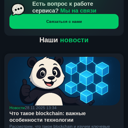
получения нами средств от тебя, а на другой части
Есть вопрос к работе
направлений курс, указанный на сайте, является
сервиса?
Мы на связи
окончательным. Если сомневаешься, напиши в онлайн-
Связаться с нами
чат на сайте, мы поможем разобраться.
Наши
новости
Новости
28.11.2025 13:34
Что такое blockchain: важные
особенности технологии
Рассмотрим, что такое blockchain и изучим ключевые