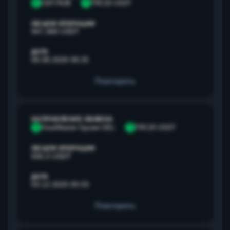
С
СБП RUB
T
TRC20 USDT
ОБЪЕМ ОПЕРАЦИИ
947,368 USDT
ДАТА
06.08.2026 08:25
Повторить
НАПРАВЛЕНИЕ ОБМЕНА
V
Visa/Master Грузия GEL
T
TRC20 USDT
ОБЪЕМ ОПЕРАЦИИ
500,3 USDT
ДАТА
03.12.2025 09:33
Повторить