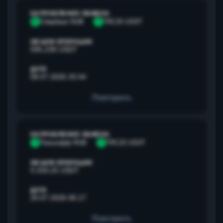
НАПРАВЛЕНИЕ ОБМЕНА
С
Сбербанк RUB
T
TRC20 USDT
ОБЪЕМ ОПЕРАЦИИ
595,238 USDT
ДАТА
08.07.2026 20:44
Повторить
НАПРАВЛЕНИЕ ОБМЕНА
Т
Тинькофф RUB
T
TRC20 USDT
ОБЪЕМ ОПЕРАЦИИ
9 259,25 USDT
ДАТА
20.07.2026 06:17
Повторить