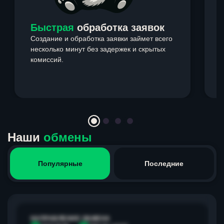
Быстрая
обработка заявок
Создание и обработка заявки займет всего
несколько минут без задержек и скрытых
комиссий.
э
Item
1
of
4
Наши
обмены
Популярные
Последние
НАПРАВЛЕНИЕ ОБМЕНА