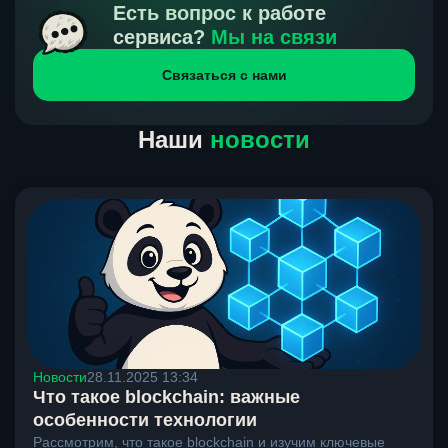
получения нами средств от тебя, а на другой части
Есть вопрос к работе
направлений курс, указанный на сайте, является
сервиса?
Мы на связи
окончательным. Если сомневаешься, напиши в онлайн-
Связаться с нами
чат на сайте, мы поможем разобраться.
Наши
новости
Новости
28.11.2025 13:34
Что такое blockchain: важные
особенности технологии
Рассмотрим, что такое blockchain и изучим ключевые