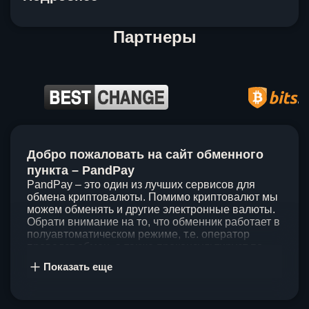
Партнеры
Item
1
Добро пожаловать на сайт обменного
of
5
пункта – PandPay
PandPay – это один из лучших сервисов для
обмена криптовалюты. Помимо криптовалют мы
можем обменять и другие электронные валюты.
Обрати внимание на то, что обменник работает в
полуавтоматическом режиме, т.е. оператор
проведет обмен, а также проконсультирует по
непонятным вопросам. Мы ценим время наших
Показать еще
клиентов, поэтому стараемся проводить обмены
в течение 60 минут. У нас нет скрытых и
дополнительных комиссий при обмене, а значит
ты можешь быть уверен, что PandPay – это