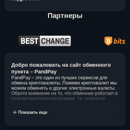
Партнеры
Item
1
Добро пожаловать на сайт обменного
of
5
пункта – PandPay
PandPay – это один из лучших сервисов для
обмена криптовалюты. Помимо криптовалют мы
можем обменять и другие электронные валюты.
Обрати внимание на то, что обменник работает в
полуавтоматическом режиме, т.е. оператор
проведет обмен, а также проконсультирует по
непонятным вопросам. Мы ценим время наших
Показать еще
клиентов, поэтому стараемся проводить обмены
в течение 60 минут. У нас нет скрытых и
дополнительных комиссий при обмене, а значит
ты можешь быть уверен, что PandPay – это