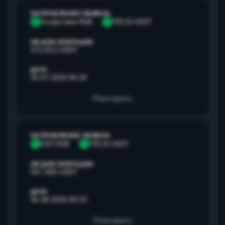
НАПРАВЛЕНИЕ ОБМЕНА
А
Альфа банк RUB
T
TRC20 USDT
ОБЪЕМ ОПЕРАЦИИ
472,813 USDT
ДАТА
25.07.2026 06:33
Повторить
НАПРАВЛЕНИЕ ОБМЕНА
С
СБП RUB
T
TRC20 USDT
ОБЪЕМ ОПЕРАЦИИ
947,368 USDT
ДАТА
06.08.2026 08:25
Повторить