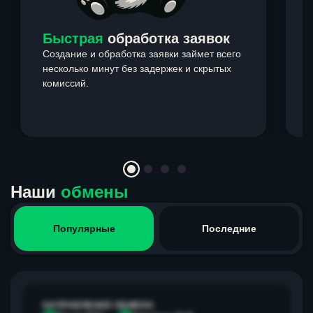
Быстрая
обработка заявок
Создание и обработка заявки займет всего
несколько минут без задержек и скрытых
комиссий.
э
Item
1
of
4
Наши
обмены
Популярные
Последние
НАПРАВЛЕНИЕ ОБМЕНА