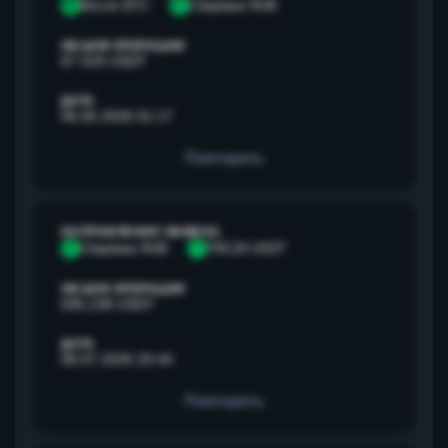
B
Bitcoin BTC
С
Сбербанк RUB
ОБЪЕМ ОПЕРАЦИИ
67 529 USDT
ДАТА
06.05.2026 01:17
Повторить
НАПРАВЛЕНИЕ ОБМЕНА
С
Сбербанк RUB
T
TRC20 USDT
ОБЪЕМ ОПЕРАЦИИ
595,238 USDT
ДАТА
08.07.2026 20:44
Повторить