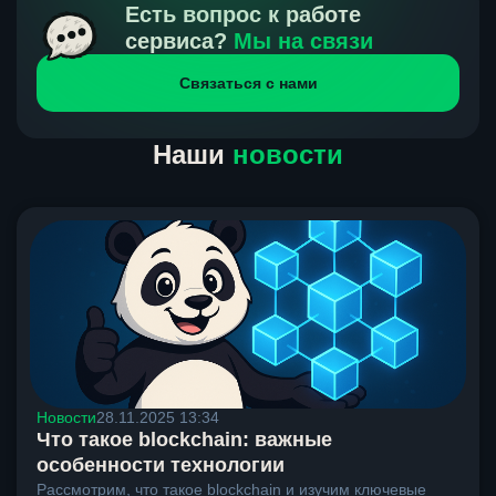
получения нами средств от тебя, а на другой части
Есть вопрос к работе
направлений курс, указанный на сайте, является
сервиса?
Мы на связи
окончательным. Если сомневаешься, напиши в онлайн-
Связаться с нами
чат на сайте, мы поможем разобраться.
Наши
новости
Новости
28.11.2025 13:34
Что такое blockchain: важные
особенности технологии
Рассмотрим, что такое blockchain и изучим ключевые