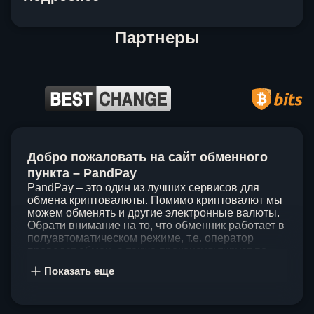
Партнеры
Item
1
Добро пожаловать на сайт обменного
of
5
пункта – PandPay
PandPay – это один из лучших сервисов для
обмена криптовалюты. Помимо криптовалют мы
можем обменять и другие электронные валюты.
Обрати внимание на то, что обменник работает в
полуавтоматическом режиме, т.е. оператор
проведет обмен, а также проконсультирует по
непонятным вопросам. Мы ценим время наших
Показать еще
клиентов, поэтому стараемся проводить обмены
в течение 60 минут. У нас нет скрытых и
дополнительных комиссий при обмене, а значит
ты можешь быть уверен, что PandPay – это