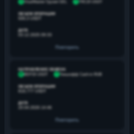
V
Visa/Master Грузия GEL
T
TRC20 USDT
ОБЪЕМ ОПЕРАЦИИ
500,3 USDT
ДАТА
03.12.2025 09:33
Повторить
НАПРАВЛЕНИЕ ОБМЕНА
B
BEP20 USDT
Т
Тинькофф Cash-in RUB
ОБЪЕМ ОПЕРАЦИИ
818,777 USDT
ДАТА
20.04.2026 14:46
Повторить