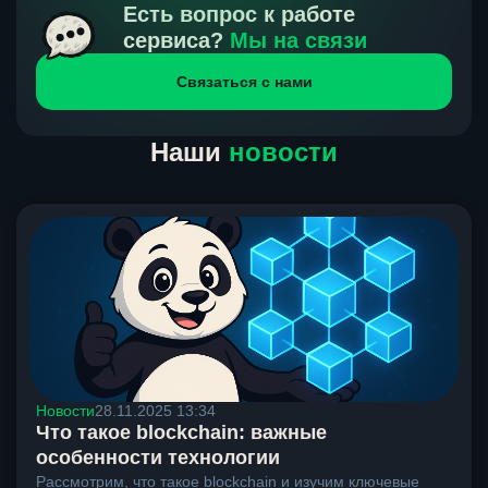
получения нами средств от тебя, а на другой части
Есть вопрос к работе
направлений курс, указанный на сайте, является
сервиса?
Мы на связи
окончательным. Если сомневаешься, напиши в онлайн-
Связаться с нами
чат на сайте, мы поможем разобраться.
Наши
новости
Новости
28.11.2025 13:34
Что такое blockchain: важные
особенности технологии
Рассмотрим, что такое blockchain и изучим ключевые