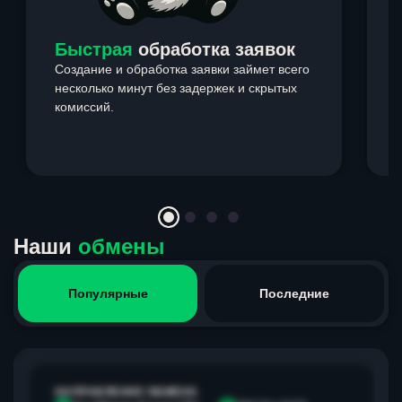
Быстрая
обработка заявок
Создание и обработка заявки займет всего
несколько минут без задержек и скрытых
комиссий.
э
Item
1
of
4
Наши
обмены
Популярные
Последние
НАПРАВЛЕНИЕ ОБМЕНА