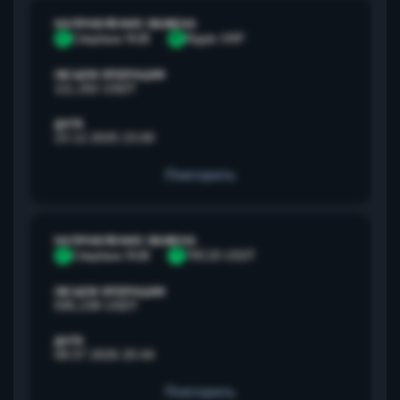
НАПРАВЛЕНИЕ ОБМЕНА
С
Сбербанк RUB
R
Ripple XRP
ОБЪЕМ ОПЕРАЦИИ
111,292 USDT
ДАТА
23.12.2025 23:00
Повторить
НАПРАВЛЕНИЕ ОБМЕНА
С
Сбербанк RUB
T
TRC20 USDT
ОБЪЕМ ОПЕРАЦИИ
595,238 USDT
ДАТА
08.07.2026 20:44
Повторить