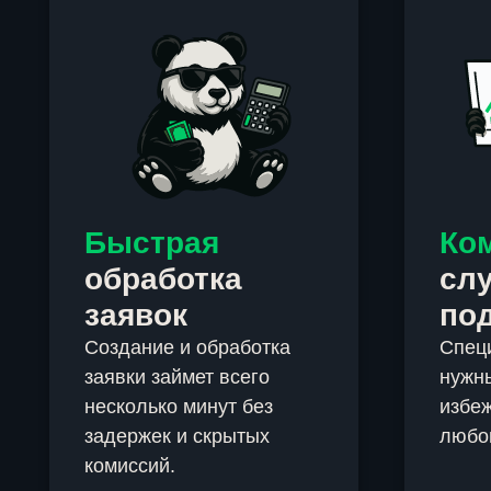
Быстрая
Ко
обработка
сл
заявок
по
Создание и обработка
Спец
заявки займет всего
нужны
несколько минут без
избеж
задержек и скрытых
любо
комиссий.