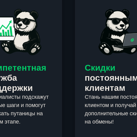
мпетентная
Скидки
ужба
постоянны
ддержки
клиентам
иалисты подскажут
Стань нашим посто
е шаги и помогут
клиентом и получай
ать путаницы на
дополнительные ск
м этапе.
на обмены!