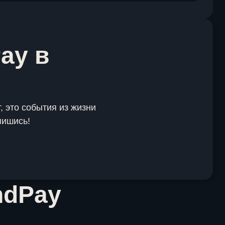
ay в
, это события из жизни
пишись!
ndPay