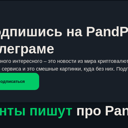
дпишись на PandP
леграме
много интересного – это новости из мира криптовалют
 сервиса и это смешные картинки, куда без них. Под
одписаться
нты пишут
про Pa