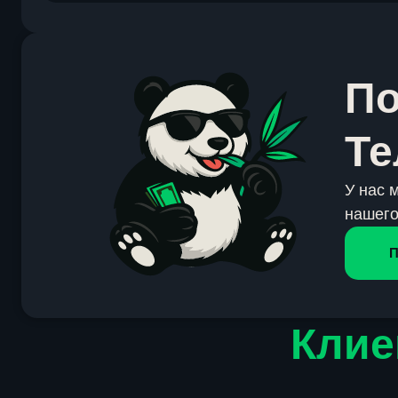
По
Те
У нас 
нашего
П
Клие