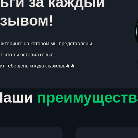
ьги за каждый
тзывом!
ниторинге на котором мы представлены.
, что ты оставил отзыв .
вит тебе деньги куда скажешь🔥🔥
Наши
преимуществ