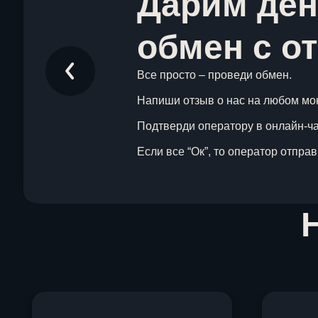
Дарим ден
обмен с о
Все просто – проведи обмен.
Напиши отзыв о нас на любом мо
Подтверди оператору в онлайн-чат
Если все “Ок”, то оператор отпра
Item
1
of
1