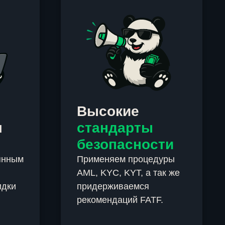
Высокие
м
стандарты
безопасности
янным
Применяем процедуры
AML, KYC, KYT, а так же
идки
придерживаемся
рекомендаций FATF.