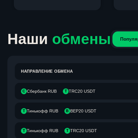
Item
1
of
4
Наши
обмены
Популя
НАПРАВЛЕНИЕ ОБМЕНА
Сбербанк RUB
TRC20 USDT
С
T
Тинькофф RUB
BEP20 USDT
Т
B
Тинькофф RUB
TRC20 USDT
Т
T