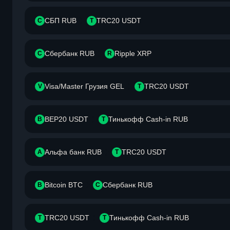
СБП RUB
TRC20 USDT
С
T
Сбербанк RUB
Ripple XRP
С
R
Visa/Master Грузия GEL
TRC20 USDT
V
T
BEP20 USDT
Тинькофф Cash-in RUB
B
Т
Альфа банк RUB
TRC20 USDT
А
T
Bitcoin BTC
Сбербанк RUB
B
С
TRC20 USDT
Тинькофф Cash-in RUB
T
Т