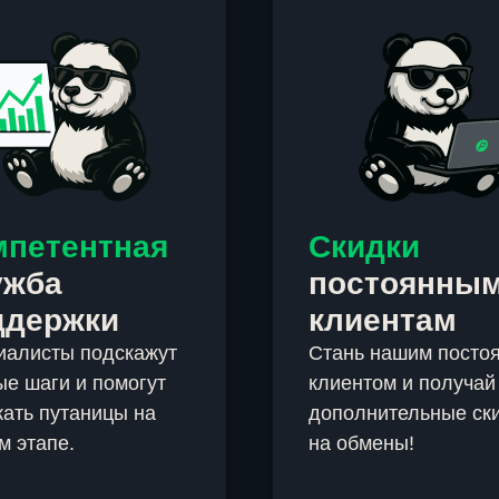
мпетентная
Скидки
ужба
постоянны
ддержки
клиентам
иалисты подскажут
Стань нашим посто
е шаги и помогут
клиентом и получай
ать путаницы на
дополнительные ск
м этапе.
на обмены!