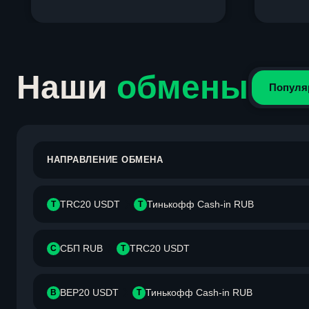
Item
1
of
4
Наши
обмены
Популя
НАПРАВЛЕНИЕ ОБМЕНА
TRC20 USDT
Тинькофф Cash-in RUB
T
Т
СБП RUB
TRC20 USDT
С
T
BEP20 USDT
Тинькофф Cash-in RUB
B
Т