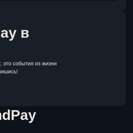
ay в
, это события из жизни
пишись!
ndPay