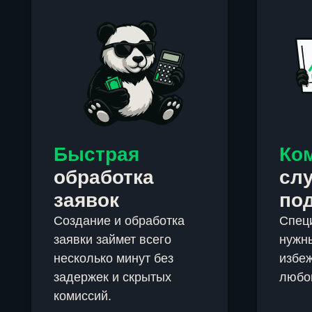
Быстрая
Ко
обработка
сл
заявок
по
Создание и обработка
Спец
заявки займет всего
нужны
несколько минут без
избеж
задержек и скрытых
любо
комиссий.