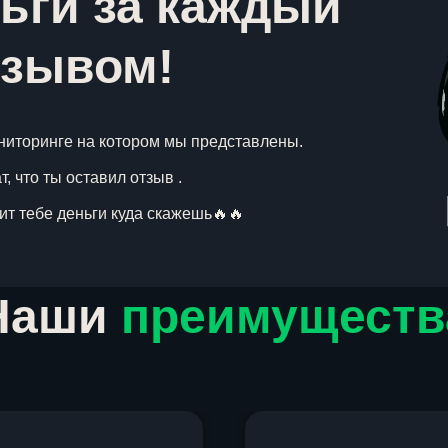
ьги за каждый
тзывом!
ниторинге на котором мы представлены.
, что ты оставил отзыв .
вит тебе деньги куда скажешь🔥🔥
Наши
преимуществ