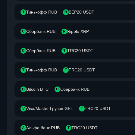
Тинькофф RUB
BEP20 USDT
Т
B
Сбербанк RUB
Ripple XRP
С
R
Сбербанк RUB
TRC20 USDT
С
T
Тинькофф RUB
TRC20 USDT
Т
T
Bitcoin BTC
Сбербанк RUB
B
С
Visa/Master Грузия GEL
TRC20 USDT
V
T
Альфа банк RUB
TRC20 USDT
А
T