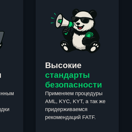
Высокие
м
стандарты
безопасности
янным
Применяем процедуры
AML, KYC, KYT, а так же
идки
придерживаемся
рекомендаций FATF.