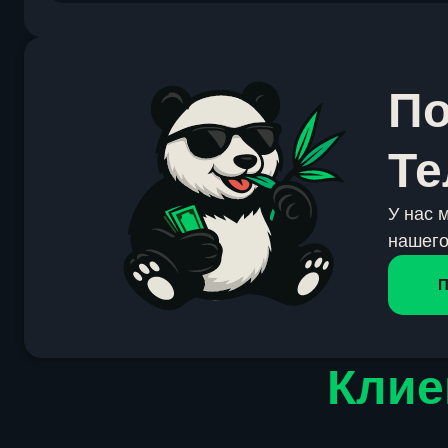
По
Те
У нас 
нашего
П
Клие