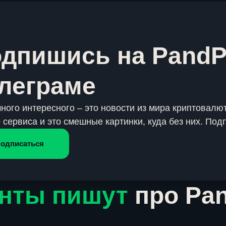
дпишись на PandP
леграме
много интересного – это новости из мира криптовалют
 сервиса и это смешные картинки, куда без них. Под
одписаться
нты пишут
про Pa