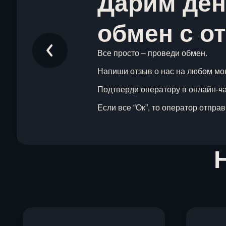
Дарим ден
обмен с о
Все просто – проведи обмен.
Напиши отзыв о нас на любом мо
Подтверди оператору в онлайн-чат
Если все “Ок”, то оператор отпра
Item
1
of
1