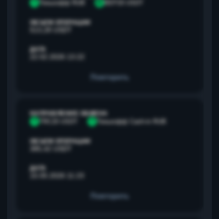
Т
Тинькофф RUB
B
BEP20 USDT
ОБЪЕМ ОПЕРАЦИИ
513,28 USDT
ДАТА
22.02.2026 13:22
Повторить
НАПРАВЛЕНИЕ ОБМЕНА
T
TRC20 USDT
Т
Тинькофф Cash-in RUB
ОБЪЕМ ОПЕРАЦИИ
385,42 USDT
ДАТА
15.05.2026 11:23
Повторить