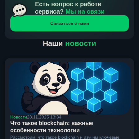
получения нами средств от тебя, а на другой части
Есть вопрос к работе
направлений курс, указанный на сайте, является
сервиса?
Мы на связи
окончательным. Если сомневаешься, напиши в онлайн-
Связаться с нами
чат на сайте, мы поможем разобраться.
Наши
новости
Новости
28.11.2025 13:34
Что такое blockchain: важные
особенности технологии
Рассмотрим, что такое blockchain и изучим ключевые