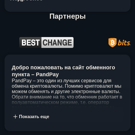
Партнеры
Item
1
Добро пожаловать на сайт обменного
of
5
пункта – PandPay
PandPay – это один из лучших сервисов для
обмена криптовалюты. Помимо криптовалют мы
можем обменять и другие электронные валюты.
Обрати внимание на то, что обменник работает в
полуавтоматическом режиме, т.е. оператор
проведет обмен, а также проконсультирует по
непонятным вопросам. Мы ценим время наших
Показать еще
клиентов, поэтому стараемся проводить обмены
в течение 60 минут. У нас нет скрытых и
дополнительных комиссий при обмене, а значит
ты можешь быть уверен, что PandPay – это