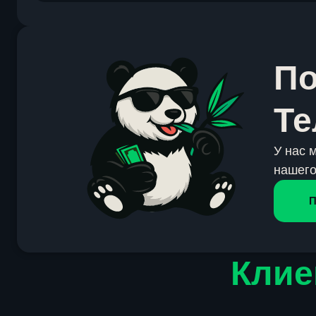
По
Те
У нас 
нашего
П
Клие