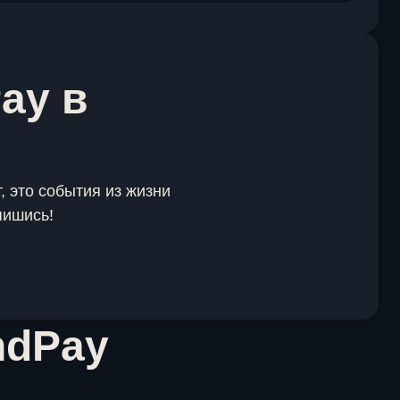
ay в
, это события из жизни
пишись!
ndPay