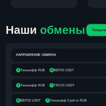
Item
1
of
4
Наши
обмены
Популя
НАПРАВЛЕНИЕ ОБМЕНА
Тинькофф RUB
BEP20 USDT
Т
B
Тинькофф RUB
TRC20 USDT
Т
T
BEP20 USDT
Тинькофф Cash-in RUB
B
Т