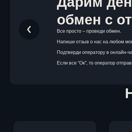
Дарим ден
обмен с о
Все просто – проведи обмен.
Напиши отзыв о нас на любом мо
Подтверди оператору в онлайн-чат
Если все “Ок”, то оператор отпра
Item
1
of
1