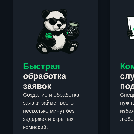
Быстрая
Ко
обработка
сл
заявок
по
Создание и обработка
Спец
заявки займет всего
нужны
несколько минут без
избеж
задержек и скрытых
любо
комиссий.