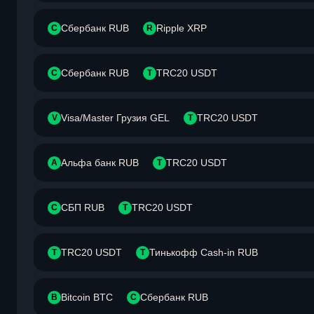
Сбербанк RUB
Ripple XRP
С
R
Сбербанк RUB
TRC20 USDT
С
T
Visa/Master Грузия GEL
TRC20 USDT
V
T
Альфа банк RUB
TRC20 USDT
А
T
СБП RUB
TRC20 USDT
С
T
TRC20 USDT
Тинькофф Cash-in RUB
T
Т
Bitcoin BTC
Сбербанк RUB
B
С