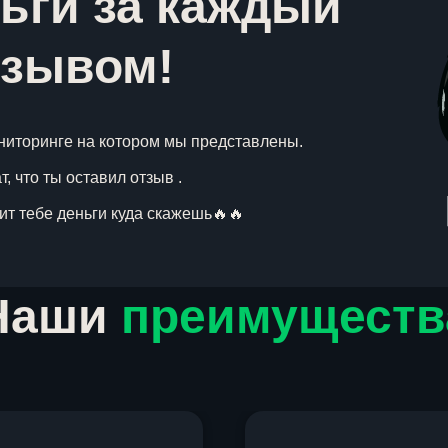
ьги за каждый
тзывом!
ниторинге на котором мы представлены.
, что ты оставил отзыв .
вит тебе деньги куда скажешь🔥🔥
Наши
преимуществ