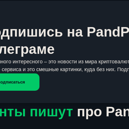
дпишись на PandP
леграме
много интересного – это новости из мира криптовалют
 сервиса и это смешные картинки, куда без них. Под
одписаться
нты пишут
про Pa