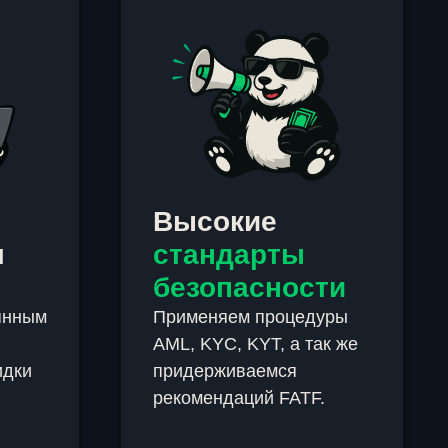
Высокие
м
стандарты
безопасности
янным
Применяем процедуры
AML, KYC, KYT, а так же
идки
придерживаемся
рекомендаций FATF.