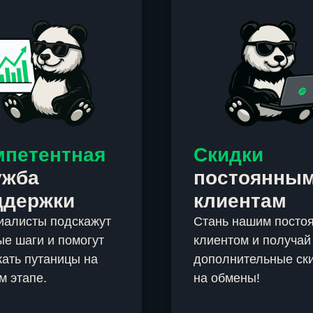
мпетентная
Скидки
ужба
постоянны
ддержки
клиентам
иалисты подскажут
Стань нашим посто
е шаги и помогут
клиентом и получай
ать путаницы на
дополнительные ск
м этапе.
на обмены!