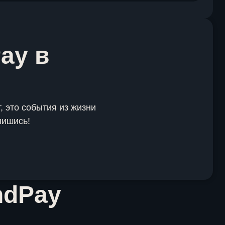
ay в
, это события из жизни
пишись!
ndPay