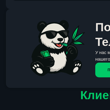
По
Те
У нас 
нашего
П
Клие