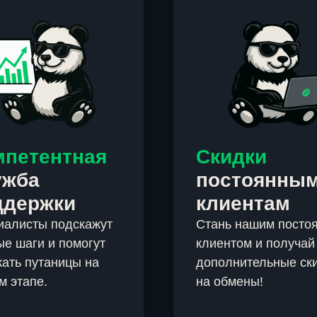
мпетентная
Скидки
ужба
постоянны
ддержки
клиентам
иалисты подскажут
Стань нашим посто
е шаги и помогут
клиентом и получай
ать путаницы на
дополнительные ск
м этапе.
на обмены!