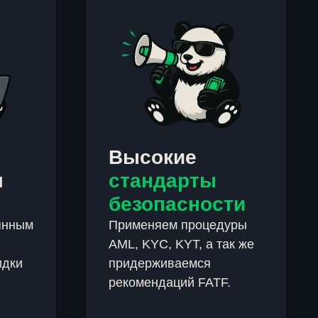
Высокие
м
стандарты
безопасности
янным
Применяем процедуры
AML, KYC, KYT, а так же
идки
придерживаемся
рекомендаций FATF.