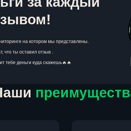
ьги за каждый
тзывом!
ниторинге на котором мы представлены.
, что ты оставил отзыв .
вит тебе деньги куда скажешь🔥🔥
Наши
преимуществ