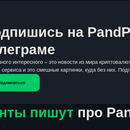
дпишись на PandP
леграме
много интересного – это новости из мира криптовалют
 сервиса и это смешные картинки, куда без них. Под
одписаться
нты пишут
про Pa