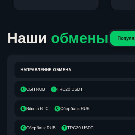
Item
1
of
4
Наши
обмены
Популя
НАПРАВЛЕНИЕ ОБМЕНА
СБП RUB
TRC20 USDT
С
T
Bitcoin BTC
Сбербанк RUB
B
С
Сбербанк RUB
TRC20 USDT
С
T