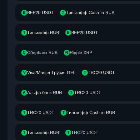
BEP20 USDT
Тинькофф Cash-in RUB
B
Т
Тинькофф RUB
BEP20 USDT
Т
B
Сбербанк RUB
Ripple XRP
С
R
Visa/Master Грузия GEL
TRC20 USDT
V
T
Альфа банк RUB
TRC20 USDT
А
T
TRC20 USDT
Тинькофф Cash-in RUB
T
Т
Тинькофф RUB
TRC20 USDT
Т
T