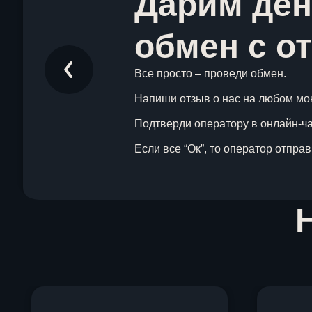
Дарим ден
обмен с о
Все просто – проведи обмен.
Напиши отзыв о нас на любом мо
Подтверди оператору в онлайн-чат
Если все “Ок”, то оператор отпра
Item
1
of
1