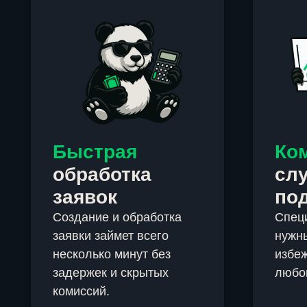
Быстрая
Ко
обработка
сл
заявок
по
Создание и обработка
Спец
заявки займет всего
нужны
несколько минут без
избеж
задержек и скрытых
любо
комиссий.