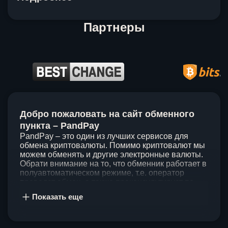
Партнеры
Item
1
Добро пожаловать на сайт обменного
of
5
пункта – PandPay
PandPay – это один из лучших сервисов для
обмена криптовалюты. Помимо криптовалют мы
можем обменять и другие электронные валюты.
Обрати внимание на то, что обменник работает в
полуавтоматическом режиме, т.е. оператор
проведет обмен, а также проконсультирует по
непонятным вопросам. Мы ценим время наших
Показать еще
клиентов, поэтому стараемся проводить обмены
в течение 60 минут. У нас нет скрытых и
дополнительных комиссий при обмене, а значит
ты можешь быть уверен, что PandPay – это