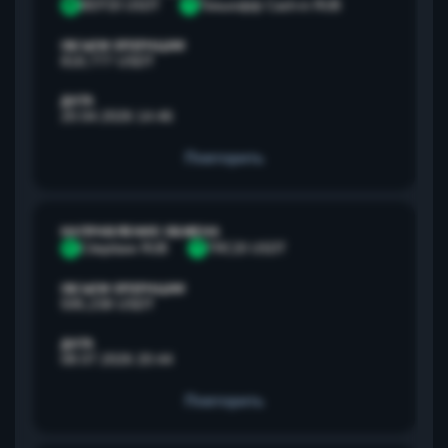
B
BEP20 USDT
Т
Тинькофф Cash-in RUB
ОБЪЕМ ОПЕРАЦИИ
818,777 USDT
ДАТА
20.04.2026 14:46
Повторить
НАПРАВЛЕНИЕ ОБМЕНА
С
Сбербанк RUB
T
TRC20 USDT
ОБЪЕМ ОПЕРАЦИИ
595,238 USDT
ДАТА
08.07.2026 20:44
Повторить