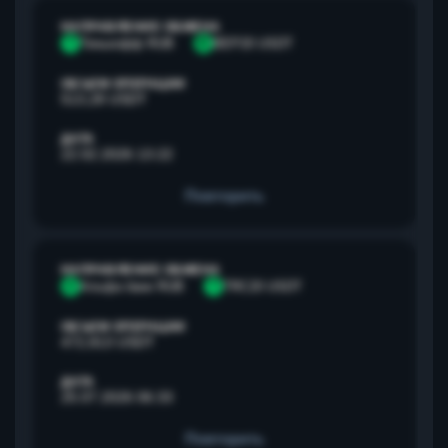
НАПРАВЛЕНИЕ ОБМЕНА
Т
Тинькофф RUB
B
BEP20 USDT
ОБЪЕМ ОПЕРАЦИИ
513,28 USDT
ДАТА
22.02.2026 13:22
Повторить
НАПРАВЛЕНИЕ ОБМЕНА
А
Альфа банк RUB
T
TRC20 USDT
ОБЪЕМ ОПЕРАЦИИ
472,813 USDT
ДАТА
25.07.2026 06:33
Повторить