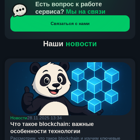
получения нами средств от тебя, а на другой части
Есть вопрос к работе
направлений курс, указанный на сайте, является
сервиса?
Мы на связи
окончательным. Если сомневаешься, напиши в онлайн-
Связаться с нами
чат на сайте, мы поможем разобраться.
Наши
новости
Новости
28.11.2025 13:34
Что такое blockchain: важные
особенности технологии
Рассмотрим, что такое blockchain и изучим ключевые