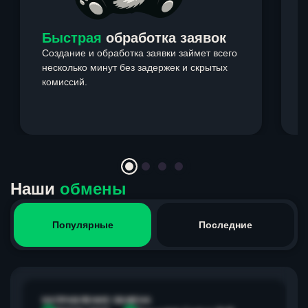
Быстрая
обработка заявок
Создание и обработка заявки займет всего
несколько минут без задержек и скрытых
комиссий.
э
Item
1
of
4
Наши
обмены
Популярные
Последние
НАПРАВЛЕНИЕ ОБМЕНА