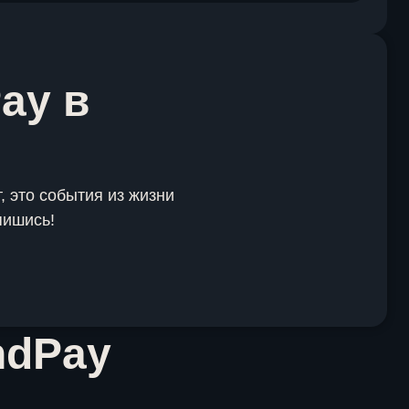
ay в
, это события из жизни
пишись!
ndPay