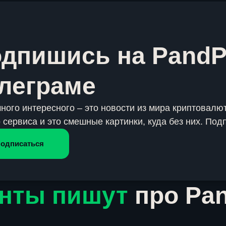
дпишись на PandP
леграме
много интересного – это новости из мира криптовалют
 сервиса и это смешные картинки, куда без них. Под
одписаться
нты пишут
про Pa