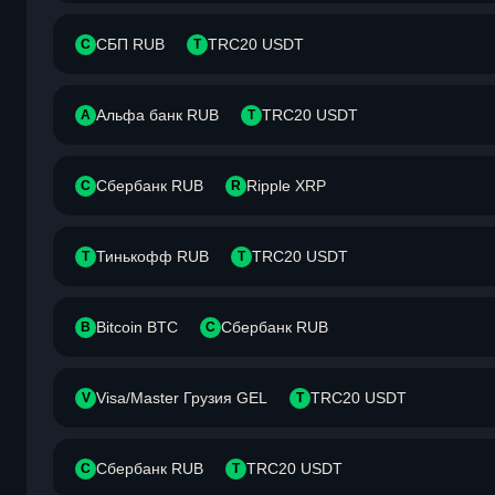
СБП RUB
TRC20 USDT
С
T
Альфа банк RUB
TRC20 USDT
А
T
Сбербанк RUB
Ripple XRP
С
R
Тинькофф RUB
TRC20 USDT
Т
T
Bitcoin BTC
Сбербанк RUB
B
С
Visa/Master Грузия GEL
TRC20 USDT
V
T
Сбербанк RUB
TRC20 USDT
С
T