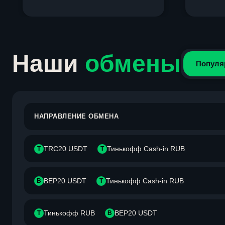
Item
1
of
4
Наши
обмены
Популя
НАПРАВЛЕНИЕ ОБМЕНА
TRC20 USDT
Тинькофф Cash-in RUB
T
Т
BEP20 USDT
Тинькофф Cash-in RUB
B
Т
Тинькофф RUB
BEP20 USDT
Т
B