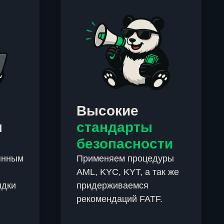
Высокие
м
стандарты
безопасности
янным
Применяем процедуры
AML, KYC, KYT, а так же
идки
придерживаемся
рекомендаций FATF.