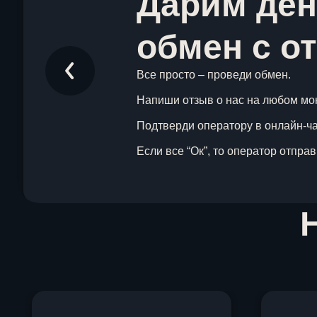
Дарим ден
обмен с о
Все просто – проведи обмен.
Напиши отзыв о нас на любом мо
Подтверди оператору в онлайн-чат
Если все “Ок”, то оператор отпра
Item
1
of
1