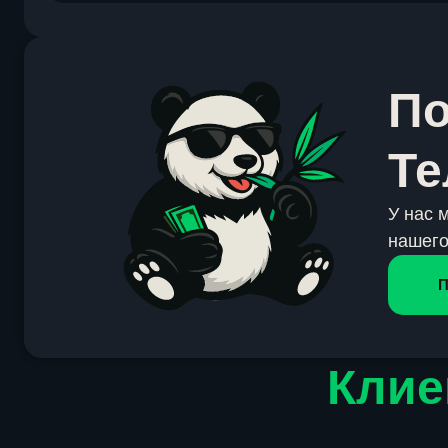
По
Те
У нас 
нашего
П
Клие