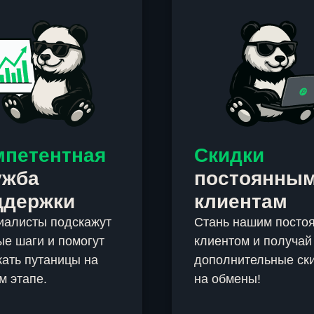
мпетентная
Скидки
ужба
постоянны
ддержки
клиентам
иалисты подскажут
Стань нашим посто
е шаги и помогут
клиентом и получай
ать путаницы на
дополнительные ск
м этапе.
на обмены!