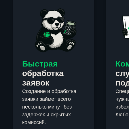
Быстрая
Ко
обработка
сл
заявок
по
Создание и обработка
Спец
заявки займет всего
нужны
несколько минут без
избеж
задержек и скрытых
любо
комиссий.