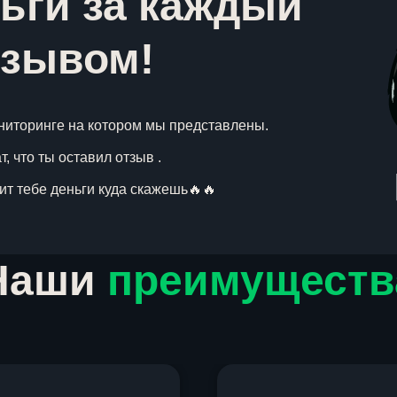
ьги за каждый
тзывом!
ниторинге на котором мы представлены.
, что ты оставил отзыв .
вит тебе деньги куда скажешь🔥🔥
Наши
преимуществ