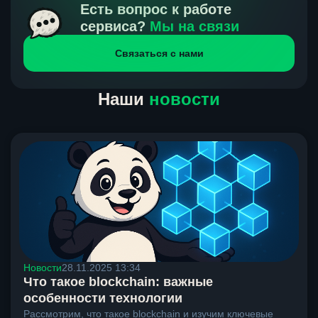
получения нами средств от тебя, а на другой части
Есть вопрос к работе
направлений курс, указанный на сайте, является
сервиса?
Мы на связи
окончательным. Если сомневаешься, напиши в онлайн-
Связаться с нами
чат на сайте, мы поможем разобраться.
Наши
новости
Новости
28.11.2025 13:34
Что такое blockchain: важные
особенности технологии
Рассмотрим, что такое blockchain и изучим ключевые