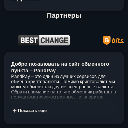
Партнеры
Item
1
Добро пожаловать на сайт обменного
of
5
пункта – PandPay
PandPay – это один из лучших сервисов для
обмена криптовалюты. Помимо криптовалют мы
можем обменять и другие электронные валюты.
Обрати внимание на то, что обменник работает в
полуавтоматическом режиме, т.е. оператор
проведет обмен, а также проконсультирует по
непонятным вопросам. Мы ценим время наших
Показать еще
клиентов, поэтому стараемся проводить обмены
в течение 60 минут. У нас нет скрытых и
дополнительных комиссий при обмене, а значит
ты можешь быть уверен, что PandPay – это