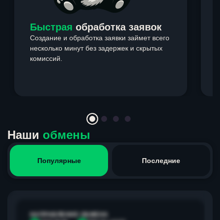
Быстрая
обработка заявок
Создание и обработка заявки займет всего
несколько минут без задержек и скрытых
комиссий.
э
Item
1
of
4
Наши
обмены
Популярные
Последние
НАПРАВЛЕНИЕ ОБМЕНА