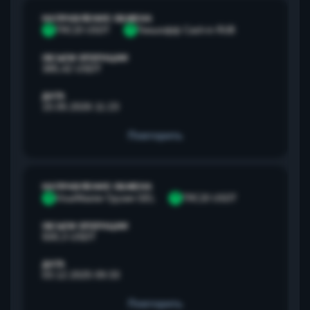
НАПРАВЛЕНИЕ ОБМЕНА
T
TRC20 USDT
Т
Тинькофф Cash-in RUB
ОБЪЕМ ОПЕРАЦИИ
385,42 USDT
ДАТА
15.05.2026 11:23
Повторить
НАПРАВЛЕНИЕ ОБМЕНА
V
Visa/Master Грузия GEL
T
TRC20 USDT
ОБЪЕМ ОПЕРАЦИИ
500,3 USDT
ДАТА
03.12.2025 09:33
Повторить