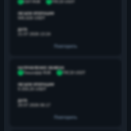
С
СБП RUB
T
TRC20 USDT
ОБЪЕМ ОПЕРАЦИИ
945,626 USDT
ДАТА
21.07.2026 13:24
Повторить
НАПРАВЛЕНИЕ ОБМЕНА
Т
Тинькофф RUB
T
TRC20 USDT
ОБЪЕМ ОПЕРАЦИИ
9 259,25 USDT
ДАТА
20.07.2026 06:17
Повторить