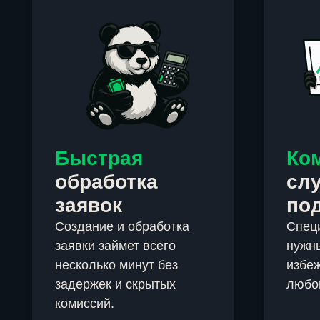
Быстрая
Ко
обработка
сл
заявок
по
Создание и обработка
Спец
заявки займет всего
нужны
несколько минут без
избеж
задержек и скрытых
любо
комиссий.