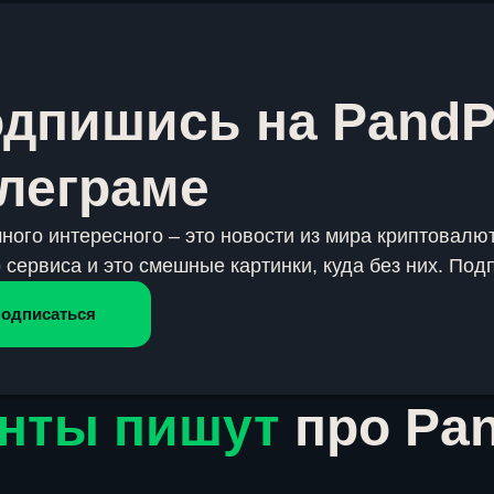
дпишись на PandP
леграме
много интересного – это новости из мира криптовалют
 сервиса и это смешные картинки, куда без них. Под
одписаться
нты пишут
про Pa