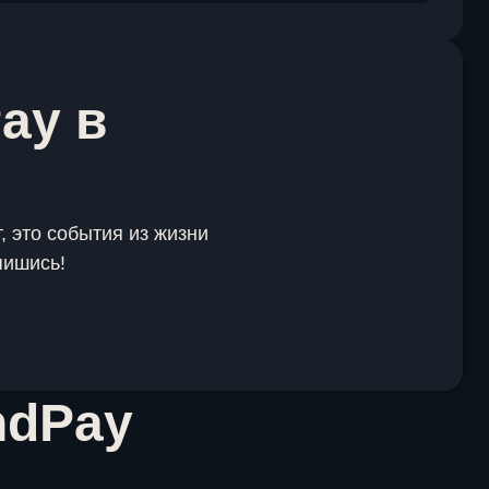
ay в
, это события из жизни
пишись!
ndPay