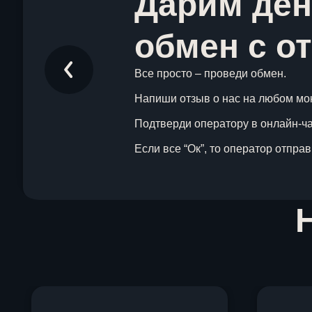
Дарим ден
обмен с о
Все просто – проведи обмен.
Напиши отзыв о нас на любом мо
Подтверди оператору в онлайн-чат
Если все “Ок”, то оператор отпра
Item
1
of
1