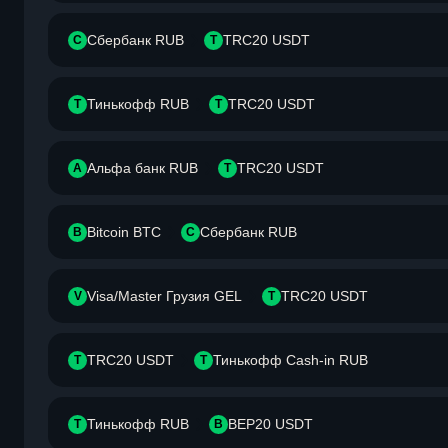
Сбербанк RUB
TRC20 USDT
С
T
Тинькофф RUB
TRC20 USDT
Т
T
Альфа банк RUB
TRC20 USDT
А
T
Bitcoin BTC
Сбербанк RUB
B
С
Visa/Master Грузия GEL
TRC20 USDT
V
T
TRC20 USDT
Тинькофф Cash-in RUB
T
Т
Тинькофф RUB
BEP20 USDT
Т
B