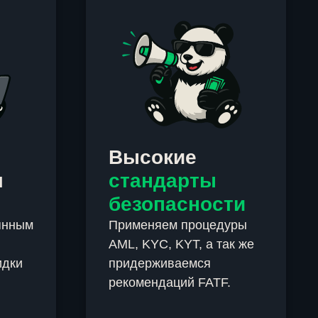
Высокие
м
стандарты
безопасности
янным
Применяем процедуры
AML, KYC, KYT, а так же
идки
придерживаемся
рекомендаций FATF.