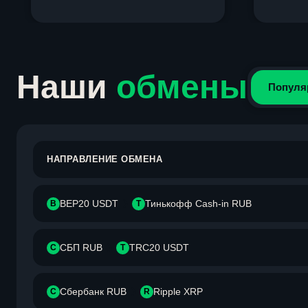
Item
1
of
4
Наши
обмены
Популя
НАПРАВЛЕНИЕ ОБМЕНА
BEP20 USDT
Тинькофф Cash-in RUB
B
Т
СБП RUB
TRC20 USDT
С
T
Сбербанк RUB
Ripple XRP
С
R