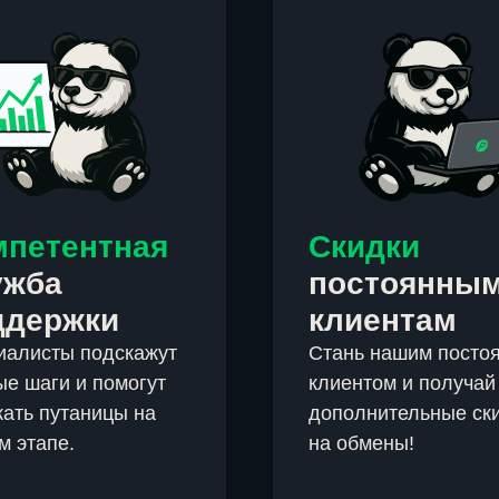
мпетентная
Скидки
ужба
постоянны
ддержки
клиентам
иалисты подскажут
Стань нашим посто
е шаги и помогут
клиентом и получай
ать путаницы на
дополнительные ск
м этапе.
на обмены!