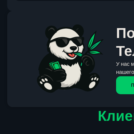
По
Те
У нас 
нашего
П
Клие