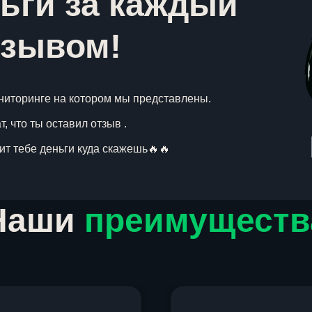
ьги за каждый
тзывом!
ниторинге на котором мы представлены.
, что ты оставил отзыв .
вит тебе деньги куда скажешь🔥🔥
Наши
преимуществ