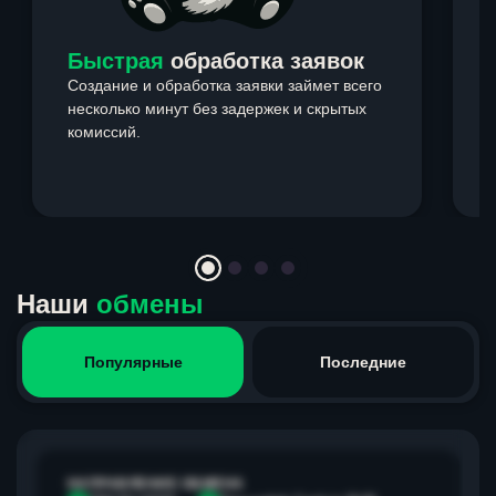
Быстрая
обработка заявок
Создание и обработка заявки займет всего
несколько минут без задержек и скрытых
комиссий.
э
Item
1
of
4
Наши
обмены
Популярные
Последние
НАПРАВЛЕНИЕ ОБМЕНА