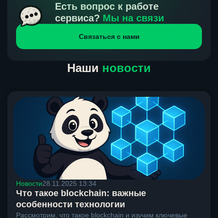
получения нами средств от тебя, а на другой части
Есть вопрос к работе
направлений курс, указанный на сайте, является
сервиса?
Мы на связи
окончательным. Если сомневаешься, напиши в онлайн-
Связаться с нами
чат на сайте, мы поможем разобраться.
Наши
новости
Новости
28.11.2025 13:34
Что такое blockchain: важные
особенности технологии
Рассмотрим, что такое blockchain и изучим ключевые