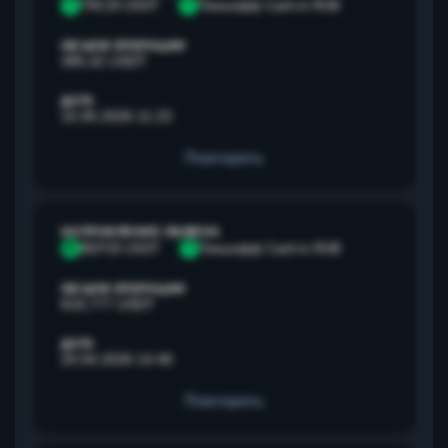
T
TRC20 USDT
Т
Тинькофф Cash-in RUB
ОБЪЕМ ОПЕРАЦИИ
385,42 USDT
ДАТА
15.05.2026 11:23
Повторить
НАПРАВЛЕНИЕ ОБМЕНА
B
BEP20 USDT
Т
Тинькофф Cash-in RUB
ОБЪЕМ ОПЕРАЦИИ
818,777 USDT
ДАТА
20.04.2026 14:46
Повторить