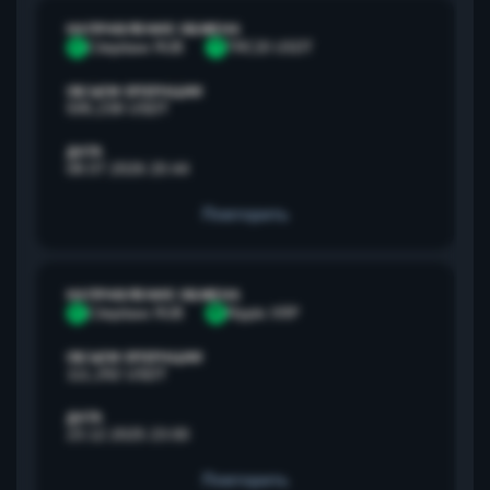
НАПРАВЛЕНИЕ ОБМЕНА
С
Сбербанк RUB
T
TRC20 USDT
ОБЪЕМ ОПЕРАЦИИ
595,238 USDT
ДАТА
08.07.2026 20:44
Повторить
НАПРАВЛЕНИЕ ОБМЕНА
С
Сбербанк RUB
R
Ripple XRP
ОБЪЕМ ОПЕРАЦИИ
111,292 USDT
ДАТА
23.12.2025 23:00
Повторить