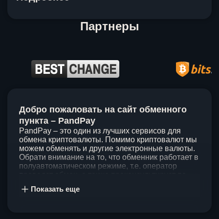
Партнеры
Item
1
Добро пожаловать на сайт обменного
of
5
пункта – PandPay
PandPay – это один из лучших сервисов для
обмена криптовалюты. Помимо криптовалют мы
можем обменять и другие электронные валюты.
Обрати внимание на то, что обменник работает в
полуавтоматическом режиме, т.е. оператор
проведет обмен, а также проконсультирует по
непонятным вопросам. Мы ценим время наших
Показать еще
клиентов, поэтому стараемся проводить обмены
в течение 60 минут. У нас нет скрытых и
дополнительных комиссий при обмене, а значит
ты можешь быть уверен, что PandPay – это