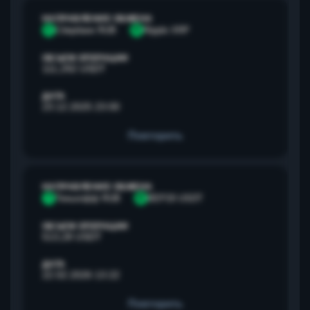
НАПРАВЛЕНИЕ ОБМЕНА
С
Сбербанк RUB
R
Ripple XRP
ОБЪЕМ ОПЕРАЦИИ
111,292 USDT
ДАТА
23.12.2025 23:00
Повторить
НАПРАВЛЕНИЕ ОБМЕНА
Т
Тинькофф RUB
B
BEP20 USDT
ОБЪЕМ ОПЕРАЦИИ
513,28 USDT
ДАТА
22.02.2026 13:22
Повторить