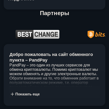
Партнеры
Item
1
Добро пожаловать на сайт обменного
of
5
пункта – PandPay
PandPay – это один из лучших сервисов для
обмена криптовалюты. Помимо криптовалют мы
можем обменять и другие электронные валюты.
Обрати внимание на то, что обменник работает в
полуавтоматическом режиме, т.е. оператор
проведет обмен, а также проконсультирует по
непонятным вопросам. Мы ценим время наших
Показать еще
клиентов, поэтому стараемся проводить обмены
в течение 60 минут. У нас нет скрытых и
дополнительных комиссий при обмене, а значит
ты можешь быть уверен, что PandPay – это