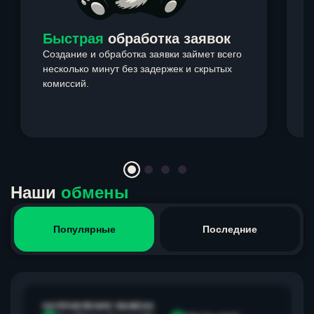
Быстрая
обработка заявок
Создание и обработка заявки займет всего
несколько минут без задержек и скрытых
комиссий.
э
Item
1
of
4
Наши
обмены
Популярные
Последние
НАПРАВЛЕНИЕ ОБМЕНА