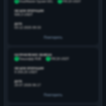
V
Visa/Master Грузия GEL
T
TRC20 USDT
ОБЪЕМ ОПЕРАЦИИ
500,3 USDT
ДАТА
03.12.2025 09:33
Повторить
НАПРАВЛЕНИЕ ОБМЕНА
Т
Тинькофф RUB
T
TRC20 USDT
ОБЪЕМ ОПЕРАЦИИ
9 259,25 USDT
ДАТА
20.07.2026 06:17
Повторить