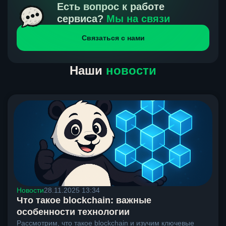
получения нами средств от тебя, а на другой части
Есть вопрос к работе
направлений курс, указанный на сайте, является
сервиса?
Мы на связи
окончательным. Если сомневаешься, напиши в онлайн-
Связаться с нами
чат на сайте, мы поможем разобраться.
Наши
новости
Новости
28.11.2025 13:34
Что такое blockchain: важные
особенности технологии
Рассмотрим, что такое blockchain и изучим ключевые