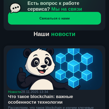
получения нами средств от тебя, а на другой части
Есть вопрос к работе
направлений курс, указанный на сайте, является
сервиса?
Мы на связи
окончательным. Если сомневаешься, напиши в онлайн-
Связаться с нами
чат на сайте, мы поможем разобраться.
Наши
новости
Новости
28.11.2025 13:34
Что такое blockchain: важные
особенности технологии
Рассмотрим, что такое blockchain и изучим ключевые