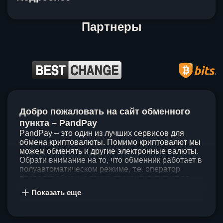
Партнеры
Item
1
Добро пожаловать на сайт обменного
of
5
пункта – PandPay
PandPay – это один из лучших сервисов для
обмена криптовалюты. Помимо криптовалют мы
можем обменять и другие электронные валюты.
Обрати внимание на то, что обменник работает в
полуавтоматическом режиме, т.е. оператор
проведет обмен, а также проконсультирует по
непонятным вопросам. Мы ценим время наших
Показать еще
клиентов, поэтому стараемся проводить обмены
в течение 60 минут. У нас нет скрытых и
дополнительных комиссий при обмене, а значит
ты можешь быть уверен, что PandPay – это