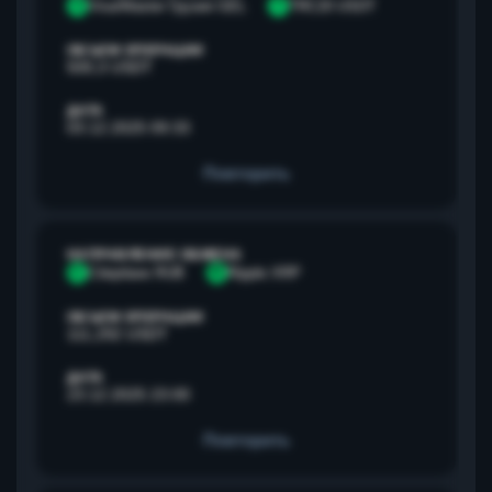
V
Visa/Master Грузия GEL
T
TRC20 USDT
ОБЪЕМ ОПЕРАЦИИ
500,3 USDT
ДАТА
03.12.2025 09:33
Повторить
НАПРАВЛЕНИЕ ОБМЕНА
С
Сбербанк RUB
R
Ripple XRP
ОБЪЕМ ОПЕРАЦИИ
111,292 USDT
ДАТА
23.12.2025 23:00
Повторить