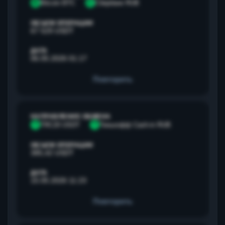
B
Bitcoin BTC
С
Сбербанк RUB
ОБЪЕМ ОПЕРАЦИИ
67 529 USDT
ДАТА
06.05.2026 01:17
Повторить
НАПРАВЛЕНИЕ ОБМЕНА
T
TRC20 USDT
Т
Тинькофф Cash-in RUB
ОБЪЕМ ОПЕРАЦИИ
385,42 USDT
ДАТА
15.05.2026 11:23
Повторить