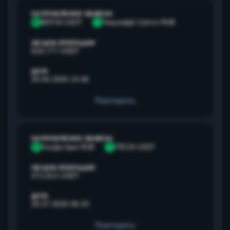
НАПРАВЛЕНИЕ ОБМЕНА
B
BEP20 USDT
Т
Тинькофф Cash-in RUB
ОБЪЕМ ОПЕРАЦИИ
818,777 USDT
ДАТА
20.04.2026 14:46
Повторить
НАПРАВЛЕНИЕ ОБМЕНА
А
Альфа банк RUB
T
TRC20 USDT
ОБЪЕМ ОПЕРАЦИИ
472,813 USDT
ДАТА
25.07.2026 06:33
Повторить