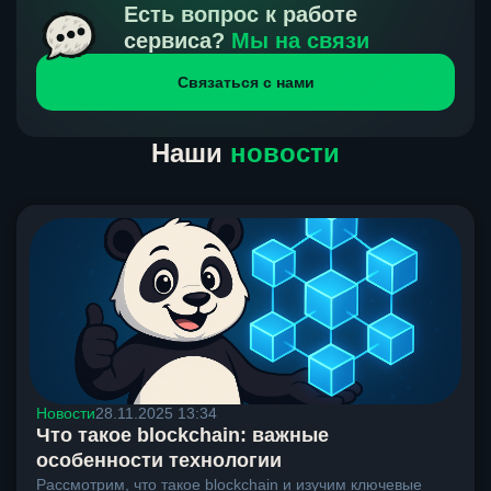
получения нами средств от тебя, а на другой части
Есть вопрос к работе
направлений курс, указанный на сайте, является
сервиса?
Мы на связи
окончательным. Если сомневаешься, напиши в онлайн-
Связаться с нами
чат на сайте, мы поможем разобраться.
Наши
новости
Новости
28.11.2025 13:34
Что такое blockchain: важные
особенности технологии
Рассмотрим, что такое blockchain и изучим ключевые