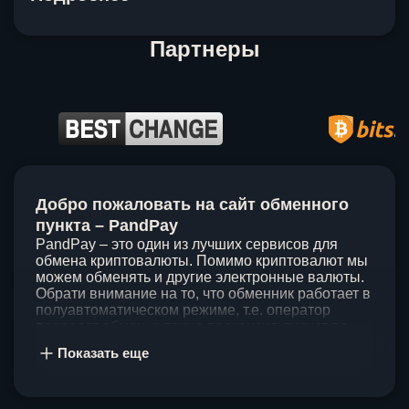
Партнеры
Item
1
Добро пожаловать на сайт обменного
of
5
пункта – PandPay
PandPay – это один из лучших сервисов для
обмена криптовалюты. Помимо криптовалют мы
можем обменять и другие электронные валюты.
Обрати внимание на то, что обменник работает в
полуавтоматическом режиме, т.е. оператор
проведет обмен, а также проконсультирует по
непонятным вопросам. Мы ценим время наших
Показать еще
клиентов, поэтому стараемся проводить обмены
в течение 60 минут. У нас нет скрытых и
дополнительных комиссий при обмене, а значит
ты можешь быть уверен, что PandPay – это