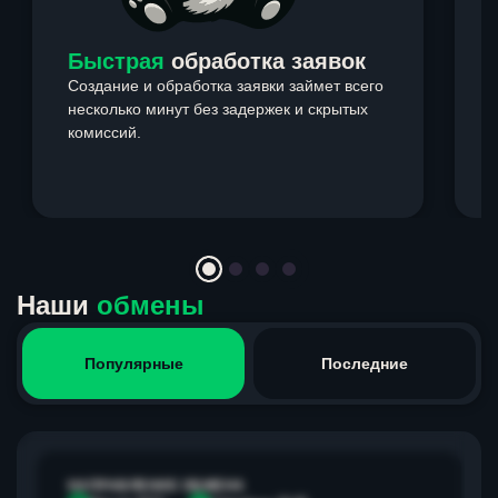
Быстрая
обработка заявок
Создание и обработка заявки займет всего
несколько минут без задержек и скрытых
комиссий.
э
Item
1
of
4
Наши
обмены
Популярные
Последние
НАПРАВЛЕНИЕ ОБМЕНА