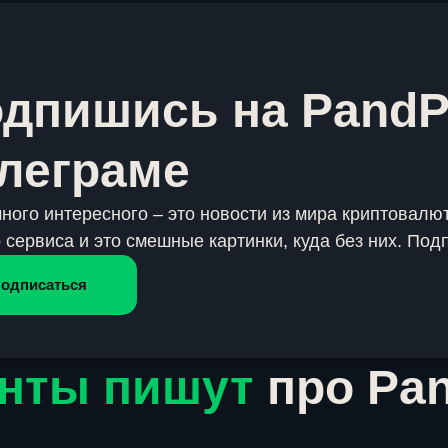
дпишись на PandP
леграме
много интересного – это новости из мира криптовалют
 сервиса и это смешные картинки, куда без них. Под
одписаться
нты пишут
про Pa