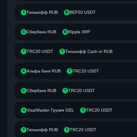
Тинькофф RUB
BEP20 USDT
Т
B
Сбербанк RUB
Ripple XRP
С
R
TRC20 USDT
Тинькофф Cash-in RUB
T
Т
Альфа банк RUB
TRC20 USDT
А
T
Сбербанк RUB
TRC20 USDT
С
T
Visa/Master Грузия GEL
TRC20 USDT
V
T
Тинькофф RUB
TRC20 USDT
Т
T