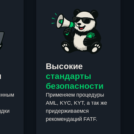
Высокие
м
стандарты
безопасности
янным
Применяем процедуры
AML, KYC, KYT, а так же
идки
придерживаемся
рекомендаций FATF.