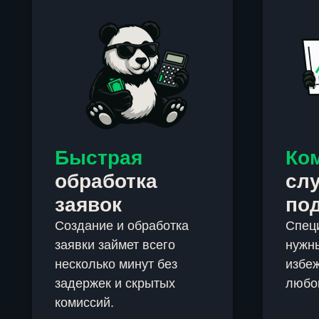
Быстрая
Ко
обработка
сл
заявок
по
Создание и обработка
Спец
заявки займет всего
нужны
несколько минут без
избеж
задержек и скрытых
любо
комиссий.