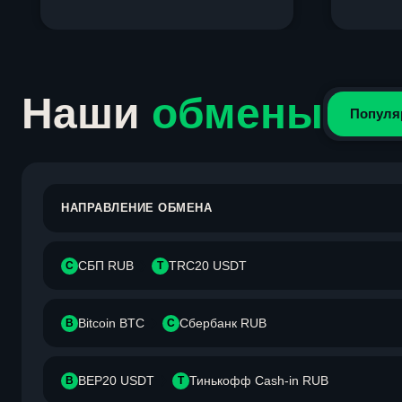
Item
1
of
4
Наши
обмены
Популя
НАПРАВЛЕНИЕ ОБМЕНА
СБП RUB
TRC20 USDT
С
T
Bitcoin BTC
Сбербанк RUB
B
С
BEP20 USDT
Тинькофф Cash-in RUB
B
Т