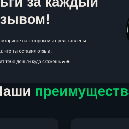
ьги за каждый
тзывом!
ниторинге на котором мы представлены.
, что ты оставил отзыв .
вит тебе деньги куда скажешь🔥🔥
Наши
преимуществ