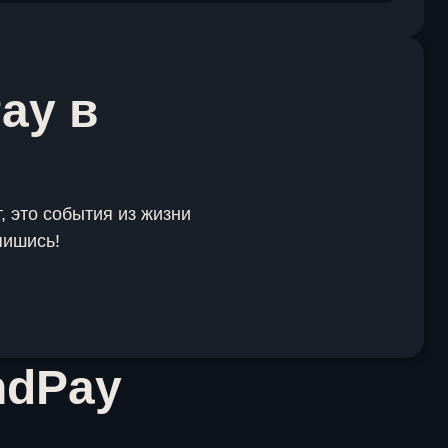
ay в
, это события из жизни
пишись!
ndPay