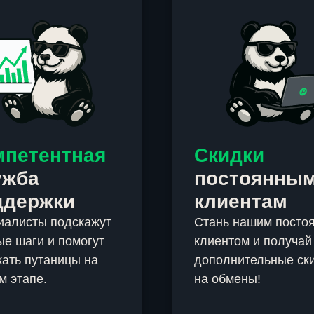
мпетентная
Скидки
ужба
постоянны
ддержки
клиентам
иалисты подскажут
Стань нашим посто
е шаги и помогут
клиентом и получай
ать путаницы на
дополнительные ск
м этапе.
на обмены!