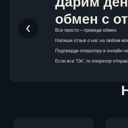
Дарим ден
обмен с о
Все просто – проведи обмен.
Напиши отзыв о нас на любом мо
Подтверди оператору в онлайн-чат
Если все “Ок”, то оператор отпра
Item
1
of
1