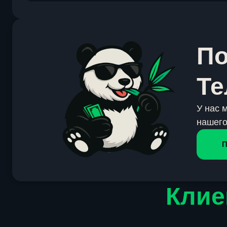
По
Те
У нас 
нашего
П
Клие