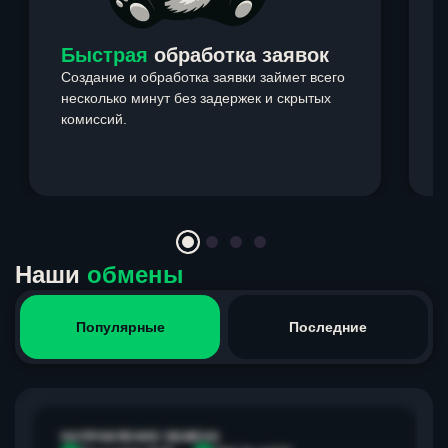
Быстрая
обработка заявок
Создание и обработка заявки займет всего
несколько минут без задержек и скрытых
комиссий.
э
Item
1
of
4
Наши
обмены
Популярные
Последние
НАПРАВЛЕНИЕ ОБМЕНА