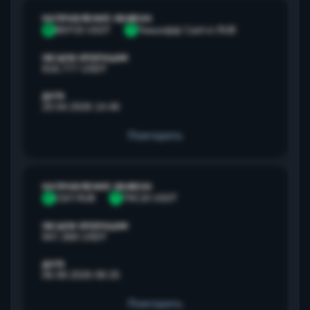
НАПРАВЛЕНИЕ ОБМЕНА
B
BEP20 USDT
Т
Тинькофф Cash-in RUB
ОБЪЕМ ОПЕРАЦИИ
818,777 USDT
ДАТА
20.04.2026 14:46
Повторить
НАПРАВЛЕНИЕ ОБМЕНА
С
СБП RUB
T
TRC20 USDT
ОБЪЕМ ОПЕРАЦИИ
947,368 USDT
ДАТА
06.08.2026 08:25
Повторить