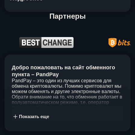
Партнеры
Item
1
Добро пожаловать на сайт обменного
of
5
пункта – PandPay
PandPay – это один из лучших сервисов для
обмена криптовалюты. Помимо криптовалют мы
можем обменять и другие электронные валюты.
Обрати внимание на то, что обменник работает в
полуавтоматическом режиме, т.е. оператор
проведет обмен, а также проконсультирует по
непонятным вопросам. Мы ценим время наших
Показать еще
клиентов, поэтому стараемся проводить обмены
в течение 60 минут. У нас нет скрытых и
дополнительных комиссий при обмене, а значит
ты можешь быть уверен, что PandPay – это