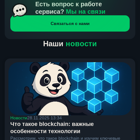
получения нами средств от тебя, а на другой части
Есть вопрос к работе
направлений курс, указанный на сайте, является
сервиса?
Мы на связи
окончательным. Если сомневаешься, напиши в онлайн-
Связаться с нами
чат на сайте, мы поможем разобраться.
Наши
новости
Новости
28.11.2025 13:34
Что такое blockchain: важные
особенности технологии
Рассмотрим, что такое blockchain и изучим ключевые