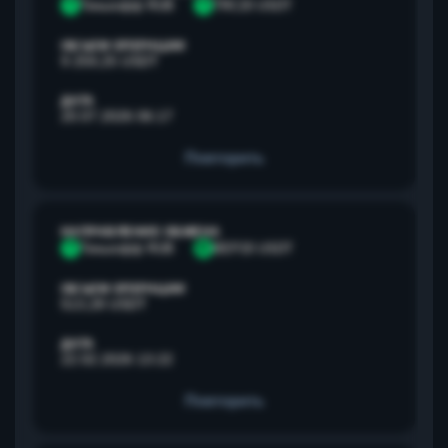
Т
Тинькофф RUB
T
TRC20 USDT
ОБЪЕМ ОПЕРАЦИИ
9 259,25 USDT
ДАТА
20.07.2026 06:17
Повторить
НАПРАВЛЕНИЕ ОБМЕНА
Т
Тинькофф RUB
B
BEP20 USDT
ОБЪЕМ ОПЕРАЦИИ
513,28 USDT
ДАТА
22.02.2026 13:22
Повторить