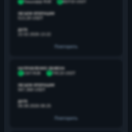
Т
Тинькофф RUB
B
BEP20 USDT
ОБЪЕМ ОПЕРАЦИИ
513,28 USDT
ДАТА
22.02.2026 13:22
Повторить
НАПРАВЛЕНИЕ ОБМЕНА
С
СБП RUB
T
TRC20 USDT
ОБЪЕМ ОПЕРАЦИИ
947,368 USDT
ДАТА
06.08.2026 08:25
Повторить