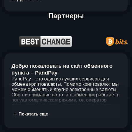
Партнеры
Item
1
Добро пожаловать на сайт обменного
of
5
пункта – PandPay
PandPay – это один из лучших сервисов для
обмена криптовалюты. Помимо криптовалют мы
можем обменять и другие электронные валюты.
Обрати внимание на то, что обменник работает в
полуавтоматическом режиме, т.е. оператор
проведет обмен, а также проконсультирует по
непонятным вопросам. Мы ценим время наших
Показать еще
клиентов, поэтому стараемся проводить обмены
в течение 60 минут. У нас нет скрытых и
дополнительных комиссий при обмене, а значит
ты можешь быть уверен, что PandPay – это