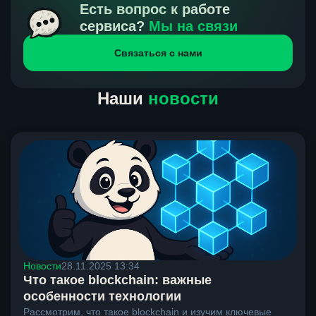
получения нами средств от тебя, а на другой части
Есть вопрос к работе
направлений курс, указанный на сайте, является
сервиса?
Мы на связи
окончательным. Если сомневаешься, напиши в онлайн-
Связаться с нами
чат на сайте, мы поможем разобраться.
Наши
новости
Новости
28.11.2025 13:34
Что такое blockchain: важные
особенности технологии
Рассмотрим, что такое blockchain и изучим ключевые