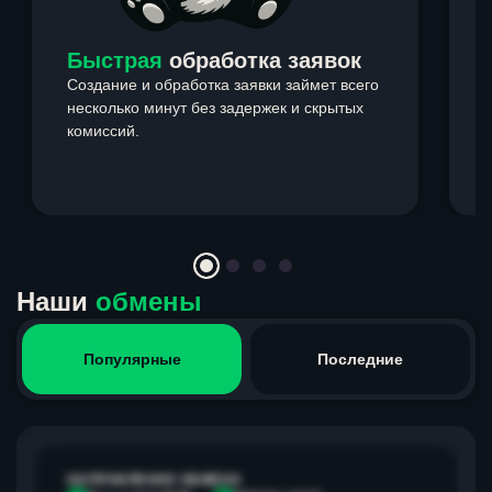
Быстрая
обработка заявок
Создание и обработка заявки займет всего
несколько минут без задержек и скрытых
комиссий.
э
Item
1
of
4
Наши
обмены
Популярные
Последние
НАПРАВЛЕНИЕ ОБМЕНА