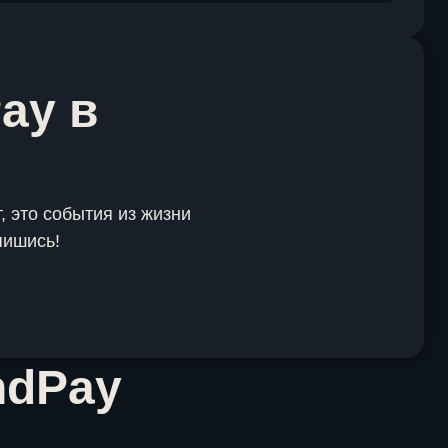
ay в
, это события из жизни
пишись!
ndPay