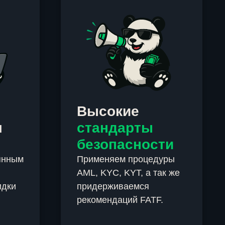
Высокие
м
стандарты
безопасности
янным
Применяем процедуры
AML, KYC, KYT, а так же
идки
придерживаемся
рекомендаций FATF.