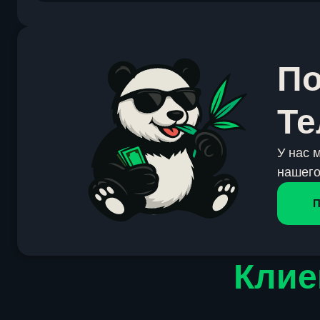
По
Те
У нас 
нашего
П
Клие