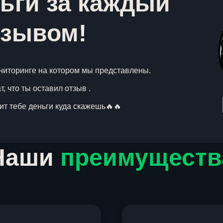
ьги за каждый
тзывом!
ниторинге на котором мы представлены.
, что ты оставил отзыв .
вит тебе деньги куда скажешь🔥🔥
Наши
преимуществ