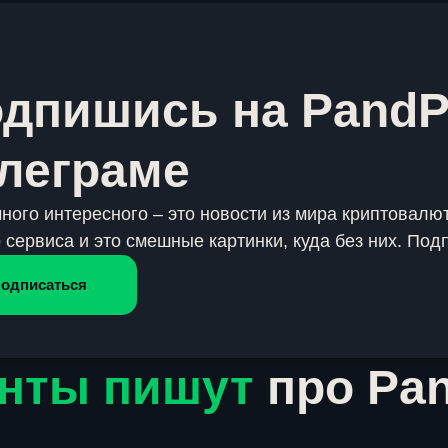
дпишись на PandP
леграме
много интересного – это новости из мира криптовалют
 сервиса и это смешные картинки, куда без них. Под
одписаться
нты пишут
про Pa