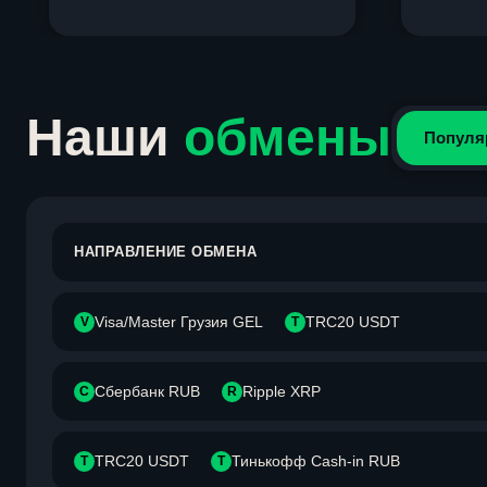
Item
1
of
4
Наши
обмены
Популя
НАПРАВЛЕНИЕ ОБМЕНА
Visa/Master Грузия GEL
TRC20 USDT
V
T
Сбербанк RUB
Ripple XRP
С
R
TRC20 USDT
Тинькофф Cash-in RUB
T
Т