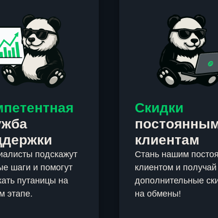
мпетентная
Скидки
ужба
постоянны
ддержки
клиентам
иалисты подскажут
Стань нашим посто
е шаги и помогут
клиентом и получай
ать путаницы на
дополнительные ск
м этапе.
на обмены!