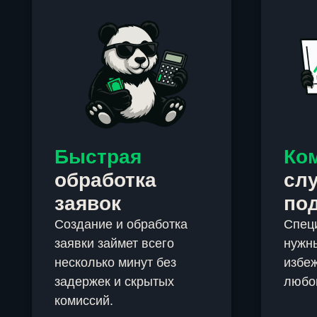
Быстрая
Ко
обработка
сл
заявок
по
Создание и обработка
Спец
заявки займет всего
нужны
несколько минут без
избеж
задержек и скрытых
любо
комиссий.