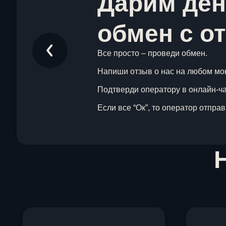
Дарим ден
обмен с о
Все просто – проведи обмен.
Напиши отзыв о нас на любом мо
Подтверди оператору в онлайн-чат
Если все “Ок”, то оператор отпра
Item
1
of
1