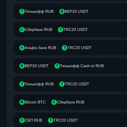
Тинькофф RUB
BEP20 USDT
Т
B
Сбербанк RUB
TRC20 USDT
С
T
Альфа банк RUB
TRC20 USDT
А
T
BEP20 USDT
Тинькофф Cash-in RUB
B
Т
Тинькофф RUB
TRC20 USDT
Т
T
Bitcoin BTC
Сбербанк RUB
B
С
СБП RUB
TRC20 USDT
С
T