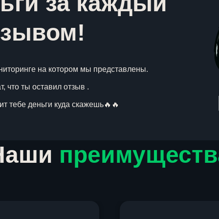
ьги за каждый
тзывом!
ниторинге на котором мы представлены.
, что ты оставил отзыв .
вит тебе деньги куда скажешь🔥🔥
Наши
преимуществ