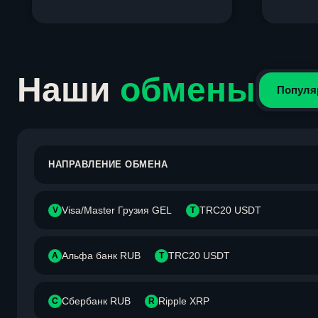
Item
1
of
4
Наши
обмены
Популя
НАПРАВЛЕНИЕ ОБМЕНА
Visa/Master Грузия GEL
TRC20 USDT
V
T
Альфа банк RUB
TRC20 USDT
А
T
Сбербанк RUB
Ripple XRP
С
R