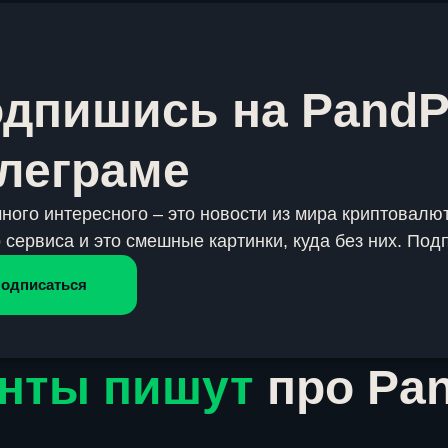
дпишись на PandP
леграме
много интересного – это новости из мира криптовалют
 сервиса и это смешные картинки, куда без них. Под
одписаться
нты пишут
про Pa