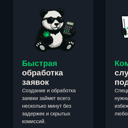
Быстрая
Ко
обработка
сл
заявок
по
Создание и обработка
Спец
заявки займет всего
нужны
несколько минут без
избеж
задержек и скрытых
любо
комиссий.