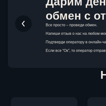
Дарим ден
обмен с о
Все просто – проведи обмен.
Напиши отзыв о нас на любом мо
Подтверди оператору в онлайн-чат
Если все “Ок”, то оператор отпра
Item
1
of
1