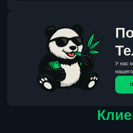
По
Те
У нас 
нашего
П
Клие