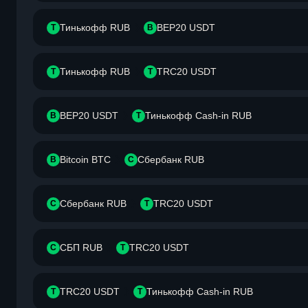
Тинькофф RUB
BEP20 USDT
Т
B
Тинькофф RUB
TRC20 USDT
Т
T
BEP20 USDT
Тинькофф Cash-in RUB
B
Т
Bitcoin BTC
Сбербанк RUB
B
С
Сбербанк RUB
TRC20 USDT
С
T
СБП RUB
TRC20 USDT
С
T
TRC20 USDT
Тинькофф Cash-in RUB
T
Т