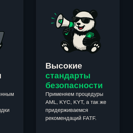
Высокие
м
стандарты
безопасности
янным
Применяем процедуры
AML, KYC, KYT, а так же
идки
придерживаемся
рекомендаций FATF.