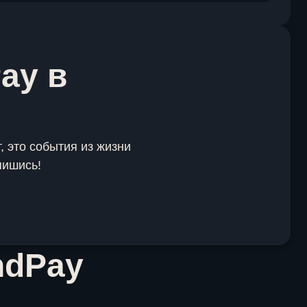
ay в
, это события из жизни
пишись!
ndPay