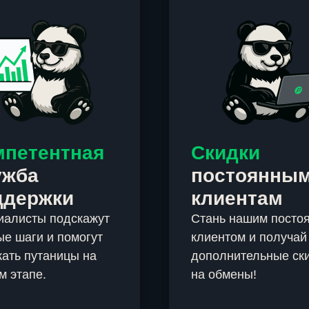
мпетентная
Скидки
ужба
постоянны
ддержки
клиентам
иалисты подскажут
Стань нашим посто
е шаги и помогут
клиентом и получай
ать путаницы на
дополнительные ск
м этапе.
на обмены!