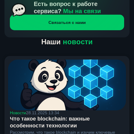
получения нами средств от тебя, а на другой части
Есть вопрос к работе
направлений курс, указанный на сайте, является
сервиса?
Мы на связи
окончательным. Если сомневаешься, напиши в онлайн-
Связаться с нами
чат на сайте, мы поможем разобраться.
Наши
новости
Новости
28.11.2025 13:34
Что такое blockchain: важные
особенности технологии
Рассмотрим, что такое blockchain и изучим ключевые