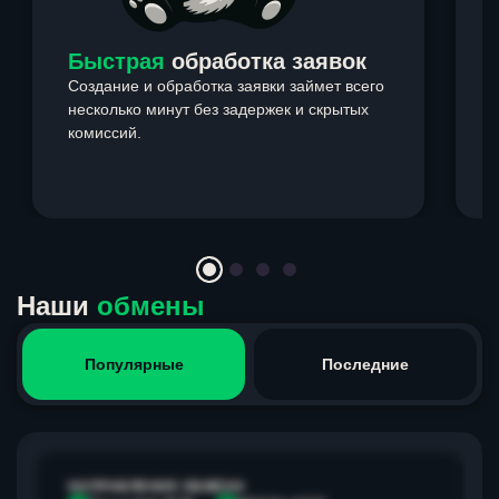
Быстрая
обработка заявок
Создание и обработка заявки займет всего
несколько минут без задержек и скрытых
комиссий.
э
Item
1
of
4
Наши
обмены
Популярные
Последние
НАПРАВЛЕНИЕ ОБМЕНА