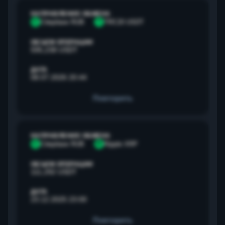
НАПРАВЛЕНИЕ ОБМЕНА
С
Сбербанк RUB
T
TRC20 USDT
ОБЪЕМ ОПЕРАЦИИ
595,238 USDT
ДАТА
08.07.2026 20:44
Повторить
НАПРАВЛЕНИЕ ОБМЕНА
С
Сбербанк RUB
R
Ripple XRP
ОБЪЕМ ОПЕРАЦИИ
111,292 USDT
ДАТА
23.12.2025 23:00
Повторить