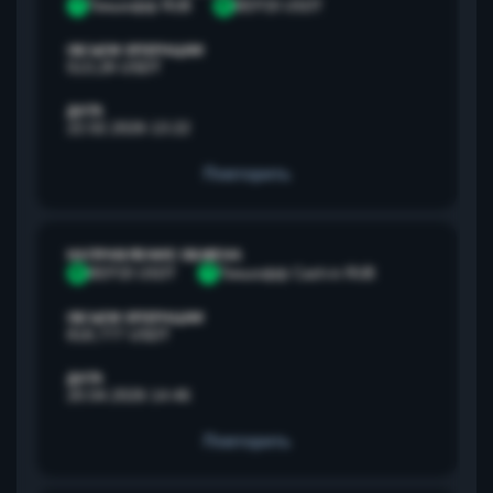
Т
Тинькофф RUB
B
BEP20 USDT
ОБЪЕМ ОПЕРАЦИИ
513,28 USDT
ДАТА
22.02.2026 13:22
Повторить
НАПРАВЛЕНИЕ ОБМЕНА
B
BEP20 USDT
Т
Тинькофф Cash-in RUB
ОБЪЕМ ОПЕРАЦИИ
818,777 USDT
ДАТА
20.04.2026 14:46
Повторить