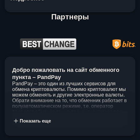
Партнеры
Item
1
Добро пожаловать на сайт обменного
of
5
пункта – PandPay
PandPay – это один из лучших сервисов для
обмена криптовалюты. Помимо криптовалют мы
можем обменять и другие электронные валюты.
Обрати внимание на то, что обменник работает в
полуавтоматическом режиме, т.е. оператор
проведет обмен, а также проконсультирует по
непонятным вопросам. Мы ценим время наших
Показать еще
клиентов, поэтому стараемся проводить обмены
в течение 60 минут. У нас нет скрытых и
дополнительных комиссий при обмене, а значит
ты можешь быть уверен, что PandPay – это