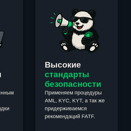
Высокие
м
стандарты
безопасности
янным
Применяем процедуры
AML, KYC, KYT, а так же
идки
придерживаемся
рекомендаций FATF.