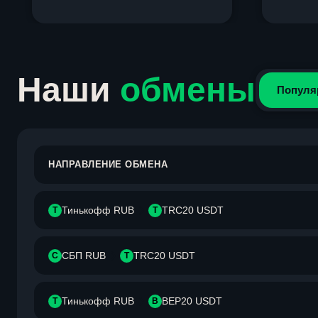
Item
1
of
4
Наши
обмены
Популя
НАПРАВЛЕНИЕ ОБМЕНА
Тинькофф RUB
TRC20 USDT
Т
T
СБП RUB
TRC20 USDT
С
T
Тинькофф RUB
BEP20 USDT
Т
B