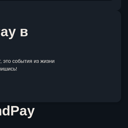
ay в
, это события из жизни
пишись!
ndPay