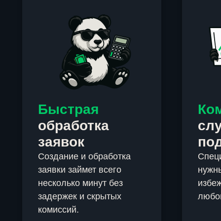
Быстрая
Ко
обработка
сл
заявок
по
Создание и обработка
Спец
заявки займет всего
нужны
несколько минут без
избеж
задержек и скрытых
любо
комиссий.