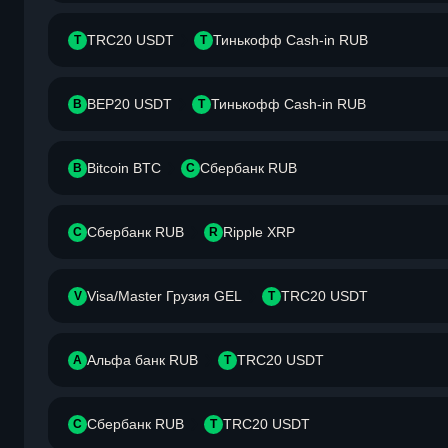
TRC20 USDT
Тинькофф Cash-in RUB
T
Т
BEP20 USDT
Тинькофф Cash-in RUB
B
Т
Bitcoin BTC
Сбербанк RUB
B
С
Сбербанк RUB
Ripple XRP
С
R
Visa/Master Грузия GEL
TRC20 USDT
V
T
Альфа банк RUB
TRC20 USDT
А
T
Сбербанк RUB
TRC20 USDT
С
T