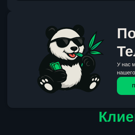
По
Те
У нас 
нашего
П
Клие