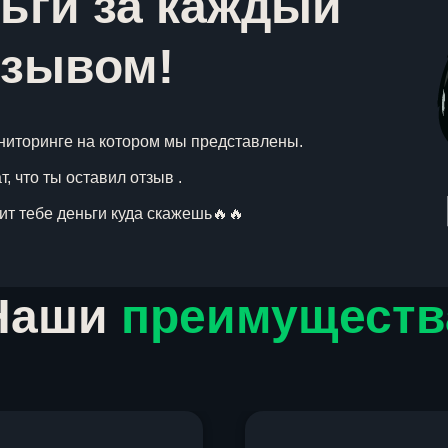
ьги за каждый
тзывом!
ниторинге на котором мы представлены.
, что ты оставил отзыв .
вит тебе деньги куда скажешь🔥🔥
Наши
преимуществ