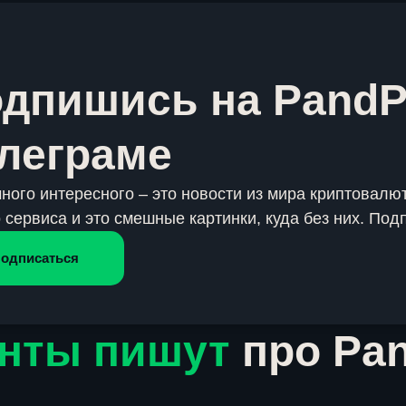
дпишись на PandP
леграме
много интересного – это новости из мира криптовалют
 сервиса и это смешные картинки, куда без них. Под
одписаться
нты пишут
про Pa