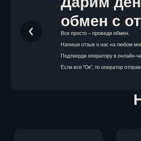
Дарим ден
обмен с о
Все просто – проведи обмен.
Напиши отзыв о нас на любом мо
Подтверди оператору в онлайн-чат
Если все “Ок”, то оператор отпра
Item
1
of
1