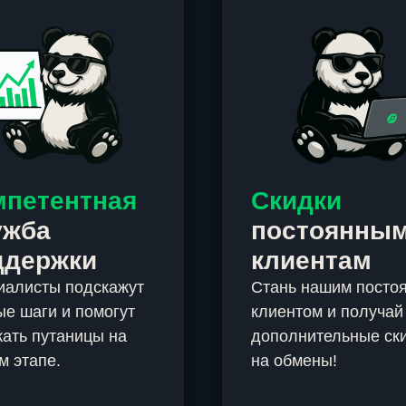
мпетентная
Скидки
ужба
постоянны
ддержки
клиентам
иалисты подскажут
Стань нашим посто
е шаги и помогут
клиентом и получай
ать путаницы на
дополнительные ск
м этапе.
на обмены!