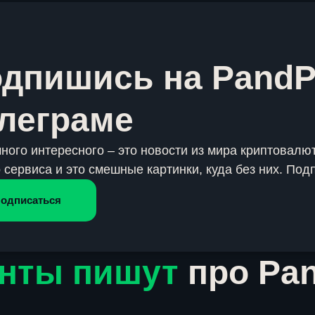
дпишись на PandP
леграме
много интересного – это новости из мира криптовалют
 сервиса и это смешные картинки, куда без них. Под
одписаться
нты пишут
про Pa