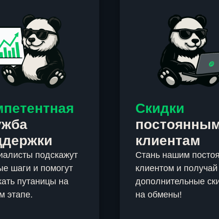
мпетентная
Скидки
ужба
постоянны
ддержки
клиентам
иалисты подскажут
Стань нашим посто
е шаги и помогут
клиентом и получай
ать путаницы на
дополнительные ск
м этапе.
на обмены!