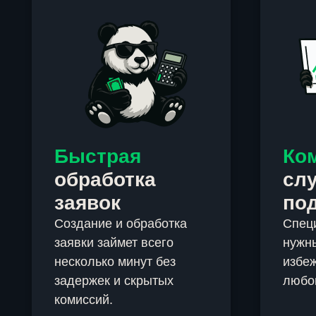
Быстрая
Ко
обработка
сл
заявок
по
Создание и обработка
Спец
заявки займет всего
нужны
несколько минут без
избеж
задержек и скрытых
любо
комиссий.