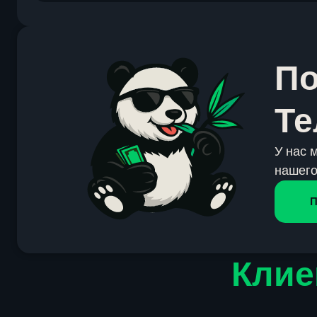
По
Те
У нас 
нашего
П
Клие