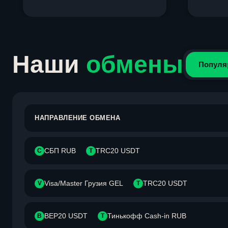
Item
1
of
4
Наши
обмены
Популя
НАПРАВЛЕНИЕ ОБМЕНА
СБП RUB
TRC20 USDT
С
T
Visa/Master Грузия GEL
TRC20 USDT
V
T
BEP20 USDT
Тинькофф Cash-in RUB
B
Т