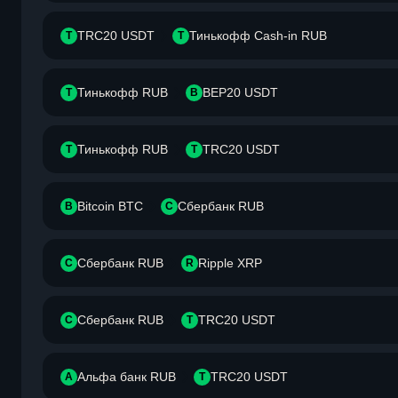
TRC20 USDT
Тинькофф Cash-in RUB
T
Т
Тинькофф RUB
BEP20 USDT
Т
B
Тинькофф RUB
TRC20 USDT
Т
T
Bitcoin BTC
Сбербанк RUB
B
С
Сбербанк RUB
Ripple XRP
С
R
Сбербанк RUB
TRC20 USDT
С
T
Альфа банк RUB
TRC20 USDT
А
T