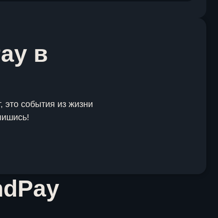
ay в
, это события из жизни
пишись!
ndPay