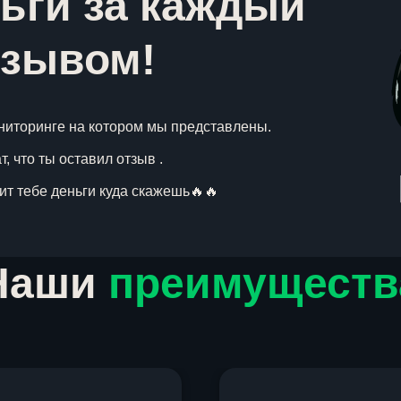
ьги за каждый
тзывом!
ниторинге на котором мы представлены.
, что ты оставил отзыв .
вит тебе деньги куда скажешь🔥🔥
Наши
преимуществ