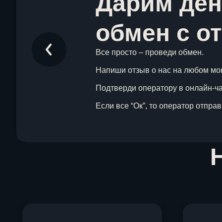
Дарим ден
обмен с о
Все просто – проведи обмен.
Напиши отзыв о нас на любом мо
Подтверди оператору в онлайн-чат
Если все “Ок”, то оператор отпра
Item
1
of
1