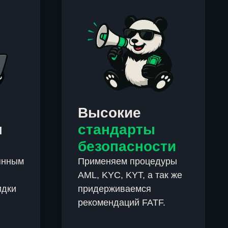
Высокие
м
стандарты
безопасности
янным
Применяем процедуры
AML, KYC, KYT, а так же
идки
придерживаемся
рекомендаций FATF.