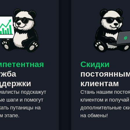
мпетентная
Скидки
ужба
постоянны
ддержки
клиентам
иалисты подскажут
Стань нашим посто
е шаги и помогут
клиентом и получай
ать путаницы на
дополнительные ск
м этапе.
на обмены!