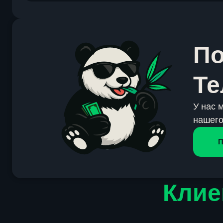
По
Те
У нас 
нашего
П
Клие