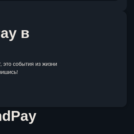
ay в
, это события из жизни
пишись!
ndPay