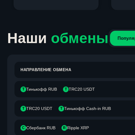
Item
1
of
4
Наши
обмены
Популя
НАПРАВЛЕНИЕ ОБМЕНА
Тинькофф RUB
TRC20 USDT
Т
T
TRC20 USDT
Тинькофф Cash-in RUB
T
Т
Сбербанк RUB
Ripple XRP
С
R