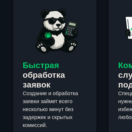
Быстрая
Ко
обработка
сл
заявок
по
Создание и обработка
Спец
заявки займет всего
нужны
несколько минут без
избеж
задержек и скрытых
любо
комиссий.