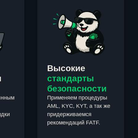
Высокие
м
стандарты
безопасности
янным
Применяем процедуры
AML, KYC, KYT, а так же
идки
придерживаемся
рекомендаций FATF.