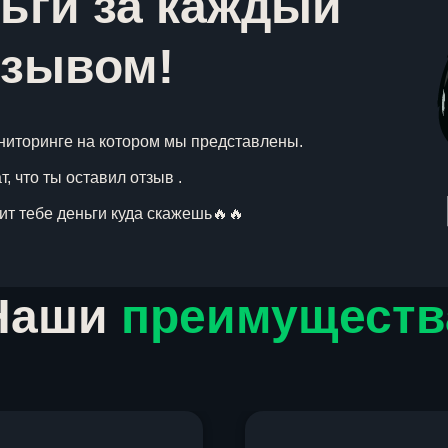
ьги за каждый
тзывом!
ниторинге на котором мы представлены.
, что ты оставил отзыв .
вит тебе деньги куда скажешь🔥🔥
Наши
преимуществ