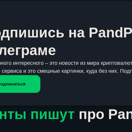
дпишись на PandP
леграме
много интересного – это новости из мира криптовалют
 сервиса и это смешные картинки, куда без них. Под
одписаться
нты пишут
про Pa