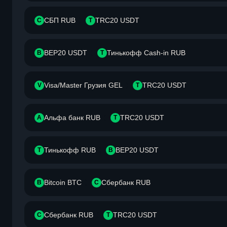
СБП RUB
TRC20 USDT
С
T
BEP20 USDT
Тинькофф Cash-in RUB
B
Т
Visa/Master Грузия GEL
TRC20 USDT
V
T
Альфа банк RUB
TRC20 USDT
А
T
Тинькофф RUB
BEP20 USDT
Т
B
Bitcoin BTC
Сбербанк RUB
B
С
Сбербанк RUB
TRC20 USDT
С
T