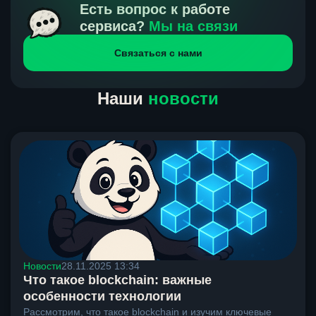
получения нами средств от тебя, а на другой части
Есть вопрос к работе
направлений курс, указанный на сайте, является
сервиса?
Мы на связи
окончательным. Если сомневаешься, напиши в онлайн-
Связаться с нами
чат на сайте, мы поможем разобраться.
Наши
новости
Новости
28.11.2025 13:34
Что такое blockchain: важные
особенности технологии
Рассмотрим, что такое blockchain и изучим ключевые