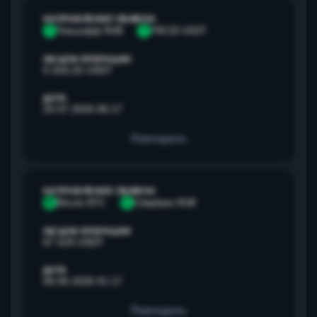
НАПРАВЛЕНИЕ ОБМЕНА
Т
Тинькофф RUB
T
TRC20 USDT
ОБЪЕМ ОПЕРАЦИИ
9 259,25 USDT
ДАТА
20.07.2026 06:17
Повторить
НАПРАВЛЕНИЕ ОБМЕНА
B
Bitcoin BTC
С
Сбербанк RUB
ОБЪЕМ ОПЕРАЦИИ
67 529 USDT
ДАТА
06.05.2026 01:17
Повторить