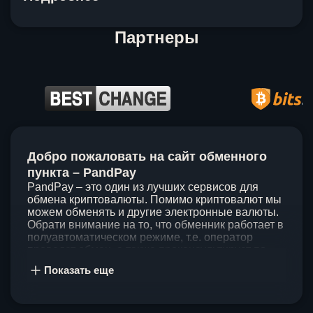
Партнеры
Item
1
Добро пожаловать на сайт обменного
of
5
пункта – PandPay
PandPay – это один из лучших сервисов для
обмена криптовалюты. Помимо криптовалют мы
можем обменять и другие электронные валюты.
Обрати внимание на то, что обменник работает в
полуавтоматическом режиме, т.е. оператор
проведет обмен, а также проконсультирует по
непонятным вопросам. Мы ценим время наших
Показать еще
клиентов, поэтому стараемся проводить обмены
в течение 60 минут. У нас нет скрытых и
дополнительных комиссий при обмене, а значит
ты можешь быть уверен, что PandPay – это