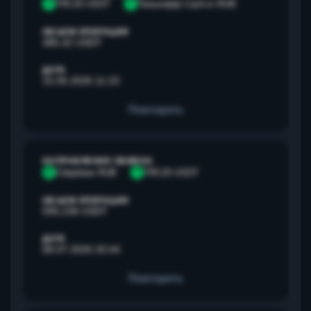
T
TRC20 USDT
Т
Тинькофф Cash-in RUB
ОБЪЕМ ОПЕРАЦИИ
385,42 USDT
ДАТА
15.05.2026 11:23
Повторить
НАПРАВЛЕНИЕ ОБМЕНА
С
Сбербанк RUB
T
TRC20 USDT
ОБЪЕМ ОПЕРАЦИИ
595,238 USDT
ДАТА
08.07.2026 20:44
Повторить