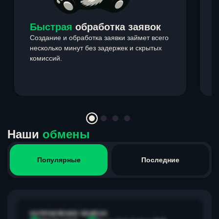
Быстрая
обработка заявок
Создание и обработка заявки займет всего
несколько минут без задержек и скрытых
комиссий.
э
Item
1
of
4
Наши
обмены
Популярные
Последние
НАПРАВЛЕНИЕ ОБМЕНА