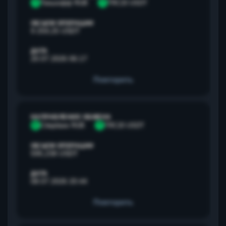
Т
Тинькофф RUB
T
TRC20 USDT
ОБЪЕМ ОПЕРАЦИИ
9 259,25 USDT
ДАТА
20.07.2026 06:17
Повторить
НАПРАВЛЕНИЕ ОБМЕНА
С
Сбербанк RUB
T
TRC20 USDT
ОБЪЕМ ОПЕРАЦИИ
595,238 USDT
ДАТА
08.07.2026 20:44
Повторить