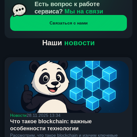
получения нами средств от тебя, а на другой части
Есть вопрос к работе
направлений курс, указанный на сайте, является
сервиса?
Мы на связи
окончательным. Если сомневаешься, напиши в онлайн-
Связаться с нами
чат на сайте, мы поможем разобраться.
Наши
новости
Новости
28.11.2025 13:34
Что такое blockchain: важные
особенности технологии
Рассмотрим, что такое blockchain и изучим ключевые