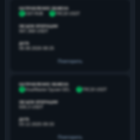
НАПРАВЛЕНИЕ ОБМЕНА
С
СБП RUB
T
TRC20 USDT
ОБЪЕМ ОПЕРАЦИИ
947,368 USDT
ДАТА
06.08.2026 08:25
Повторить
НАПРАВЛЕНИЕ ОБМЕНА
V
Visa/Master Грузия GEL
T
TRC20 USDT
ОБЪЕМ ОПЕРАЦИИ
500,3 USDT
ДАТА
03.12.2025 09:33
Повторить