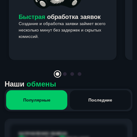
Быстрая
обработка заявок
Создание и обработка заявки займет всего
несколько минут без задержек и скрытых
комиссий.
э
Item
1
of
4
Наши
обмены
Популярные
Последние
НАПРАВЛЕНИЕ ОБМЕНА