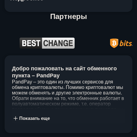
Партнеры
Item
1
Добро пожаловать на сайт обменного
of
5
пункта – PandPay
PandPay – это один из лучших сервисов для
обмена криптовалюты. Помимо криптовалют мы
можем обменять и другие электронные валюты.
Обрати внимание на то, что обменник работает в
полуавтоматическом режиме, т.е. оператор
проведет обмен, а также проконсультирует по
непонятным вопросам. Мы ценим время наших
Показать еще
клиентов, поэтому стараемся проводить обмены
в течение 60 минут. У нас нет скрытых и
дополнительных комиссий при обмене, а значит
ты можешь быть уверен, что PandPay – это