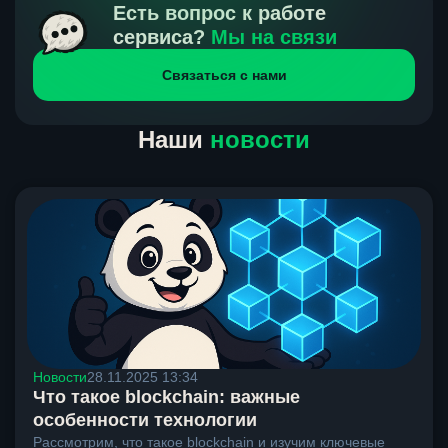
получения нами средств от тебя, а на другой части
Есть вопрос к работе
направлений курс, указанный на сайте, является
сервиса?
Мы на связи
окончательным. Если сомневаешься, напиши в онлайн-
Связаться с нами
чат на сайте, мы поможем разобраться.
Наши
новости
Новости
28.11.2025 13:34
Что такое blockchain: важные
особенности технологии
Рассмотрим, что такое blockchain и изучим ключевые