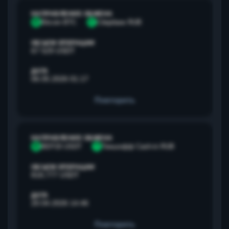
НАПРАВЛЕНИЕ ОБМЕНА
B
Bitcoin BTC
С
Сбербанк RUB
ОБЪЕМ ОПЕРАЦИИ
67 529 USDT
ДАТА
06.05.2026 01:17
Повторить
НАПРАВЛЕНИЕ ОБМЕНА
B
BEP20 USDT
Т
Тинькофф Cash-in RUB
ОБЪЕМ ОПЕРАЦИИ
818,777 USDT
ДАТА
20.04.2026 14:46
Повторить