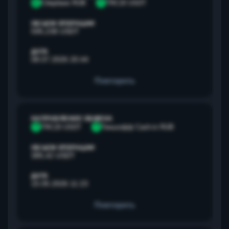
С
Сбербанк RUB
T
TRC20 USDT
ОБЪЕМ ОПЕРАЦИИ
595,238 USDT
ДАТА
08.07.2026 20:44
Повторить
НАПРАВЛЕНИЕ ОБМЕНА
T
TRC20 USDT
Т
Тинькофф Cash-in RUB
ОБЪЕМ ОПЕРАЦИИ
385,42 USDT
ДАТА
15.05.2026 11:23
Повторить