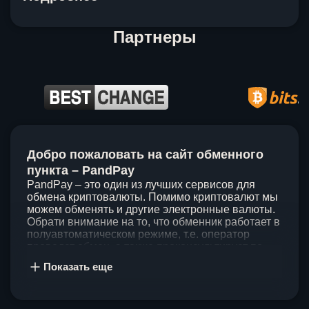
Партнеры
Item
1
Добро пожаловать на сайт обменного
of
5
пункта – PandPay
PandPay – это один из лучших сервисов для
обмена криптовалюты. Помимо криптовалют мы
можем обменять и другие электронные валюты.
Обрати внимание на то, что обменник работает в
полуавтоматическом режиме, т.е. оператор
проведет обмен, а также проконсультирует по
непонятным вопросам. Мы ценим время наших
Показать еще
клиентов, поэтому стараемся проводить обмены
в течение 60 минут. У нас нет скрытых и
дополнительных комиссий при обмене, а значит
ты можешь быть уверен, что PandPay – это