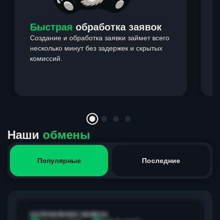
Быстрая
обработка заявок
Создание и обработка заявки займет всего
несколько минут без задержек и скрытых
комиссий.
э
Item
1
of
4
Наши
обмены
Популярные
Последние
НАПРАВЛЕНИЕ ОБМЕНА