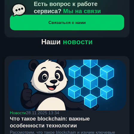
получения нами средств от тебя, а на другой части
Есть вопрос к работе
направлений курс, указанный на сайте, является
сервиса?
Мы на связи
окончательным. Если сомневаешься, напиши в онлайн-
Связаться с нами
чат на сайте, мы поможем разобраться.
Наши
новости
Новости
28.11.2025 13:34
Что такое blockchain: важные
особенности технологии
Рассмотрим, что такое blockchain и изучим ключевые