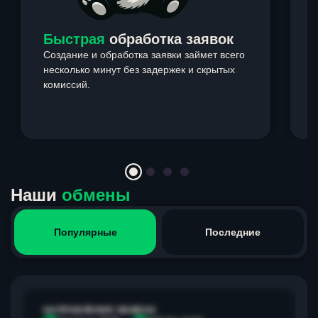
Быстрая
обработка заявок
Создание и обработка заявки займет всего
несколько минут без задержек и скрытых
комиссий.
э
Item
1
of
4
Наши
обмены
Популярные
Последние
НАПРАВЛЕНИЕ ОБМЕНА