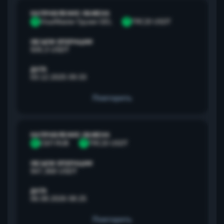
НАПРАВЛЕНИЕ ОБМЕНА
V
Visa/Master Грузия GEL
T
TRC20 USDT
ОБЪЕМ ОПЕРАЦИИ
500,3 USDT
ДАТА
03.12.2025 09:33
Повторить
НАПРАВЛЕНИЕ ОБМЕНА
С
СБП RUB
T
TRC20 USDT
ОБЪЕМ ОПЕРАЦИИ
947,368 USDT
ДАТА
06.08.2026 08:25
Повторить