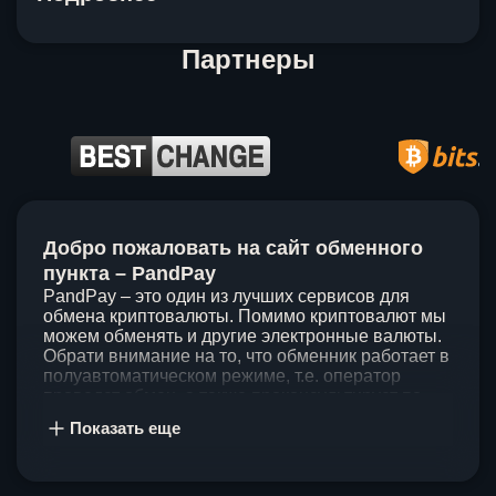
Партнеры
Item
1
Добро пожаловать на сайт обменного
of
5
пункта – PandPay
PandPay – это один из лучших сервисов для
обмена криптовалюты. Помимо криптовалют мы
можем обменять и другие электронные валюты.
Обрати внимание на то, что обменник работает в
полуавтоматическом режиме, т.е. оператор
проведет обмен, а также проконсультирует по
непонятным вопросам. Мы ценим время наших
Показать еще
клиентов, поэтому стараемся проводить обмены
в течение 60 минут. У нас нет скрытых и
дополнительных комиссий при обмене, а значит
ты можешь быть уверен, что PandPay – это