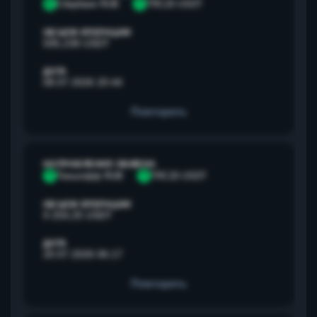
С
Сбербанк RUB
T
TRC20 USDT
ОБЪЕМ ОПЕРАЦИИ
595,238 USDT
ДАТА
08.07.2026 20:44
Повторить
НАПРАВЛЕНИЕ ОБМЕНА
Т
Тинькофф RUB
T
TRC20 USDT
ОБЪЕМ ОПЕРАЦИИ
9 259,25 USDT
ДАТА
20.07.2026 06:17
Повторить