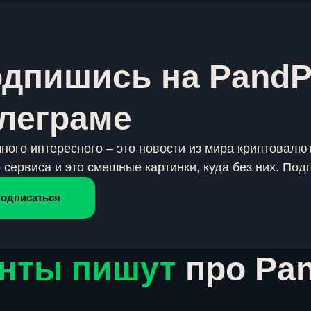
дпишись на PandP
леграме
много интересного – это новости из мира криптовалют
 сервиса и это смешные картинки, куда без них. Под
одписаться
нты пишут
про Pa