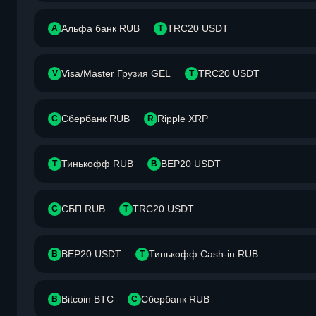
Альфа банк RUB
TRC20 USDT
А
T
Visa/Master Грузия GEL
TRC20 USDT
V
T
Сбербанк RUB
Ripple XRP
С
R
Тинькофф RUB
BEP20 USDT
Т
B
СБП RUB
TRC20 USDT
С
T
BEP20 USDT
Тинькофф Cash-in RUB
B
Т
Bitcoin BTC
Сбербанк RUB
B
С