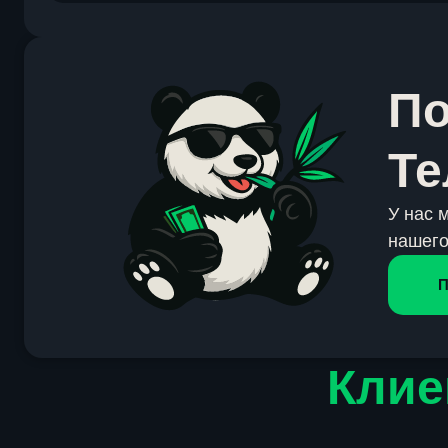
По
Те
У нас 
нашего
П
Клие