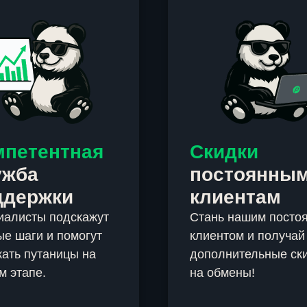
мпетентная
Скидки
ужба
постоянны
ддержки
клиентам
иалисты подскажут
Стань нашим посто
е шаги и помогут
клиентом и получай
ать путаницы на
дополнительные ск
м этапе.
на обмены!