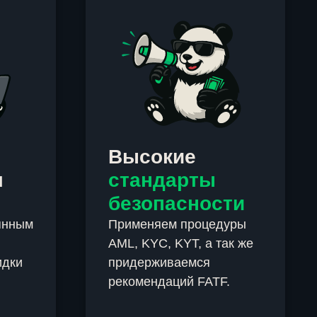
Высокие
м
стандарты
безопасности
янным
Применяем процедуры
AML, KYC, KYT, а так же
идки
придерживаемся
рекомендаций FATF.