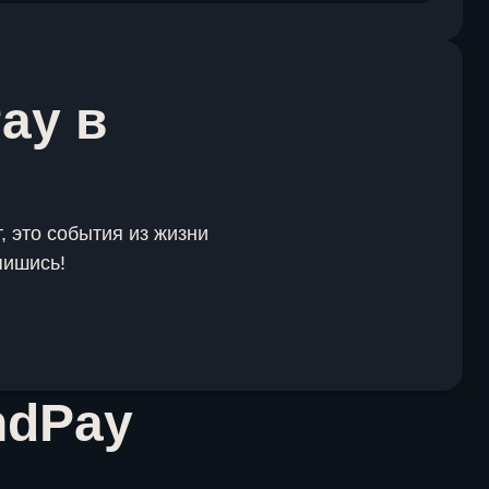
ay в
, это события из жизни
пишись!
ndPay