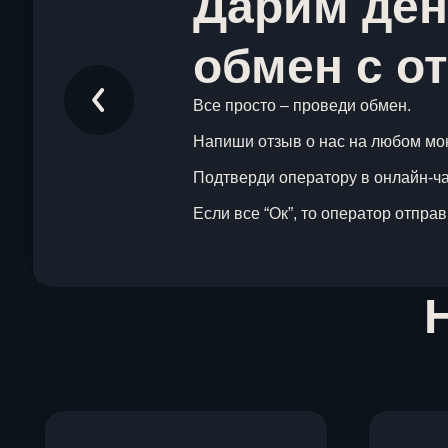
Дарим ден
обмен с о
Все просто – проведи обмен.
Напиши отзыв о нас на любом мо
Подтверди оператору в онлайн-чат
Если все “Ок”, то оператор отпра
Item
1
of
1