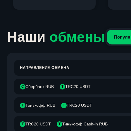
Item
1
of
4
Наши
обмены
Популя
НАПРАВЛЕНИЕ ОБМЕНА
Сбербанк RUB
TRC20 USDT
С
T
Тинькофф RUB
TRC20 USDT
Т
T
TRC20 USDT
Тинькофф Cash-in RUB
T
Т