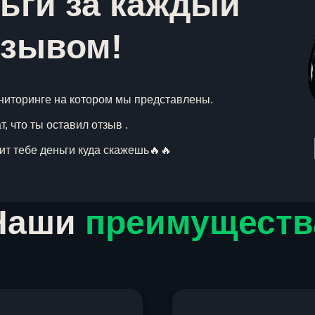
ьги за каждый
тзывом!
ниторинге на котором мы представлены.
, что ты оставил отзыв .
вит тебе деньги куда скажешь🔥🔥
Наши
преимуществ