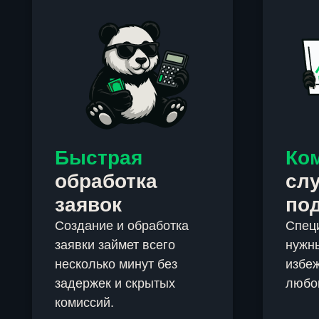
Быстрая
Ко
обработка
сл
заявок
по
Создание и обработка
Спец
заявки займет всего
нужны
несколько минут без
избеж
задержек и скрытых
любо
комиссий.