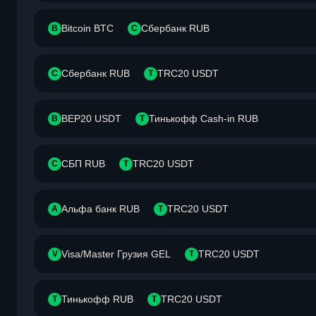
Bitcoin BTC
Сбербанк RUB
B
С
Сбербанк RUB
TRC20 USDT
С
T
BEP20 USDT
Тинькофф Cash-in RUB
B
Т
СБП RUB
TRC20 USDT
С
T
Альфа банк RUB
TRC20 USDT
А
T
Visa/Master Грузия GEL
TRC20 USDT
V
T
Тинькофф RUB
TRC20 USDT
Т
T