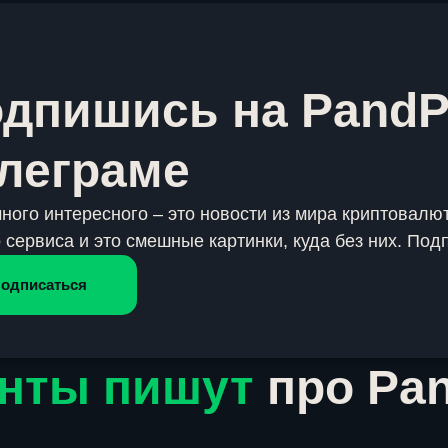
дпишись на PandP
леграме
много интересного – это новости из мира криптовалют
 сервиса и это смешные картинки, куда без них. Под
одписаться
нты пишут
про Pa