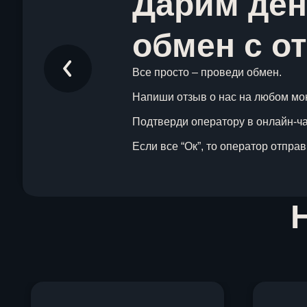
Дарим ден
обмен с о
Все просто – проведи обмен.
Напиши отзыв о нас на любом мо
Подтверди оператору в онлайн-чат
Если все “Ок”, то оператор отпра
Item
1
of
1