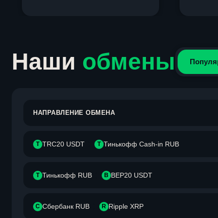
Item
1
of
4
Наши
обмены
Популя
НАПРАВЛЕНИЕ ОБМЕНА
TRC20 USDT
Тинькофф Cash-in RUB
T
Т
Тинькофф RUB
BEP20 USDT
Т
B
Сбербанк RUB
Ripple XRP
С
R