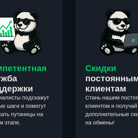
мпетентная
Скидки
ужба
постоянны
ддержки
клиентам
иалисты подскажут
Стань нашим посто
е шаги и помогут
клиентом и получай
ать путаницы на
дополнительные ск
м этапе.
на обмены!