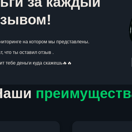
ьги за каждый
тзывом!
ниторинге на котором мы представлены.
, что ты оставил отзыв .
вит тебе деньги куда скажешь🔥🔥
Наши
преимуществ