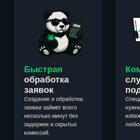
Быстрая
Ко
обработка
сл
заявок
по
Создание и обработка
Спец
заявки займет всего
нужны
несколько минут без
избеж
задержек и скрытых
любо
комиссий.