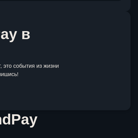
ay в
, это события из жизни
пишись!
ndPay