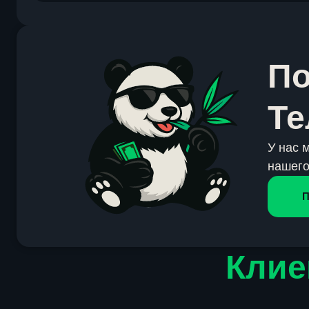
По
Те
У нас 
нашего
П
Клие