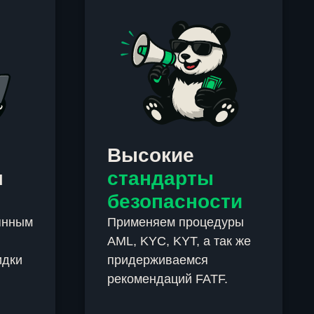
Высокие
м
стандарты
безопасности
янным
Применяем процедуры
AML, KYC, KYT, а так же
идки
придерживаемся
рекомендаций FATF.